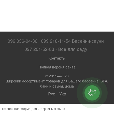
096 036-04-36
099 218-11-54 Басейни/сауни
097 201-52-83 - Все для саду
Контакты
Полная версия сайта
© 2011—2026
Широкий ассортимент товаров для Вашего бассейна, SPA,
бани и сауны, дома
Рус
Укр
Готовая платформа для интернет-магазина