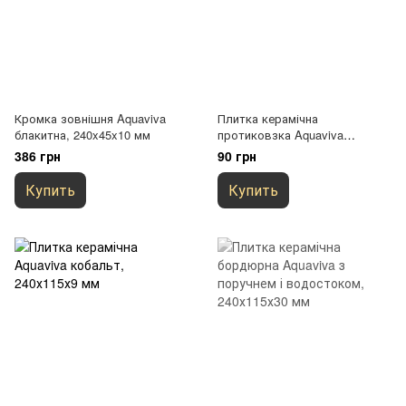
Кромка зовнішня Aquaviva
Плитка керамічна
блакитна, 240x45x10 мм
протиковзка Aquaviva
бежева, 240х115х9 мм
386 грн
90 грн
Купить
Купить