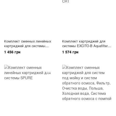
Комплект сменных линейных
Комплект картриджей для
картриджей для системы
системы EXCITO-B Aquafilter
EXCITO-ST
EXCITO-B-CLR-CRT
1 456 грн
1 574 грн