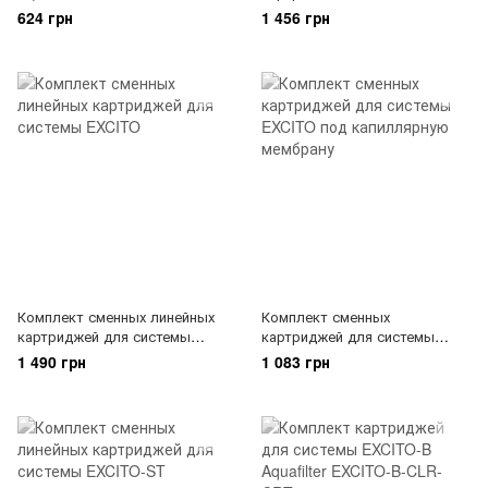
EXCITO
624 грн
1 456 грн
Комплект сменных линейных
Комплект сменных
картриджей для системы
картриджей для системы
EXCITO
EXCITO под капиллярную
1 490 грн
1 083 грн
мембрану