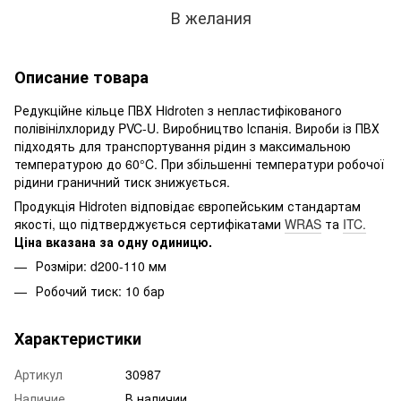
В желания
Описание товара
Редукційне кільце ПВХ Hidroten з непластифікованого
полівінілхлориду PVC-U. Виробництво Іспанія. Вироби із ПВХ
підходять для транспортування рідин з максимальною
температурою до 60°C. При збільшенні температури робочої
рідини граничний тиск знижується.
Продукція Hidroten відповідає європейським стандартам
якості, що підтверджується сертифікатами
WRAS
та
ITC.
Ціна вказана за одну одиницю.
Розміри: d200-110 мм
Робочий тиск: 10 бар
Характеристики
Артикул
30987
Наличие
В наличии