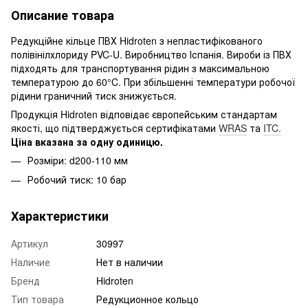
Описание товара
Редукційне кільце ПВХ Hidroten з непластифікованого
полівінілхлориду PVC-U. Виробництво Іспанія. Вироби із ПВХ
підходять для транспортування рідин з максимальною
температурою до 60°C. При збільшенні температури робочої
рідини граничний тиск знижується.
Продукція Hidroten відповідає європейським стандартам
якості, що підтверджується сертифікатами
WRAS
та
ITC.
Ціна вказана за одну одиницю.
Розміри: d200-110 мм
Робочий тиск: 10 бар
Характеристики
Артикул
30997
Наличие
Нет в наличии
Бренд
Hidroten
Тип товара
Редукционное кольцо