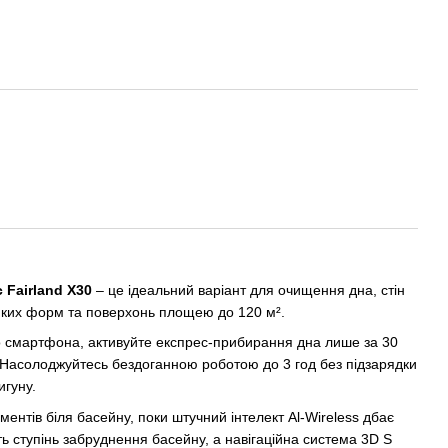
 Fairland X30
– це ідеальний варіант для очищення дна, стін
-яких форм та поверхонь площею до 120 м².
о смартфона, активуйте експрес-прибирання дна лише за 30
. Насолоджуйтесь бездоганною роботою до 3 год без підзарядки
игуну.
ентів біля басейну, поки штучний інтелект Al-Wireless дбає
ть ступінь забруднення басейну, а навігаційна система 3D S