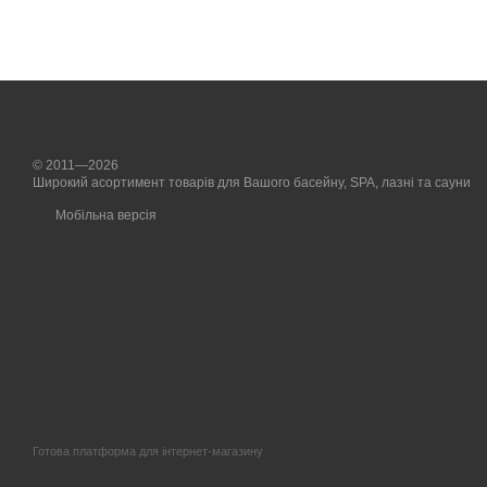
© 2011—2026
Широкий асортимент товарів для Вашого басейну, SPA, лазні та сауни
Мобільна версія
Готова платформа для інтернет-магазину