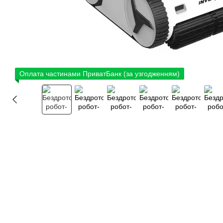
Оплата частинами ПриватБанк (за узгодженням)