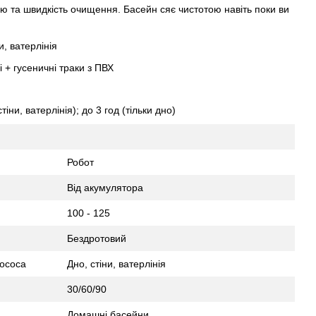
ю та швидкість очищення. Басейн сяє чистотою навіть поки ви
, ватерлінія
 + гусеничні траки з ПВХ
тіни, ватерлінія); до 3 год (тільки дно)
Робот
Від акумулятора
100 - 125
Бездротовий
ососа
Дно, стіни, ватерлінія
30/60/90
Домашні басейни