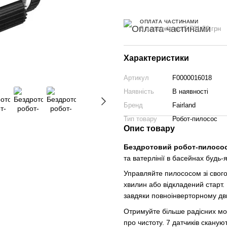
ОПЛАТА ЧАСТИНАМИ
8 платежів по 5 761.50 грн
Характеристики
Артикул
F0000016018
Наявність
В наявності
Бренд
Fairland
Тип товару
Робот-пилосос
Опис товару
Бездротовий робот-пилосос
та ватерлінії в басейнах будь
Управляйте пилососом зі свог
хвилин або відкладений старт
завдяки повноінверторному дв
Отримуйте більше радісних мом
про чистоту. 7 датчиків сканую