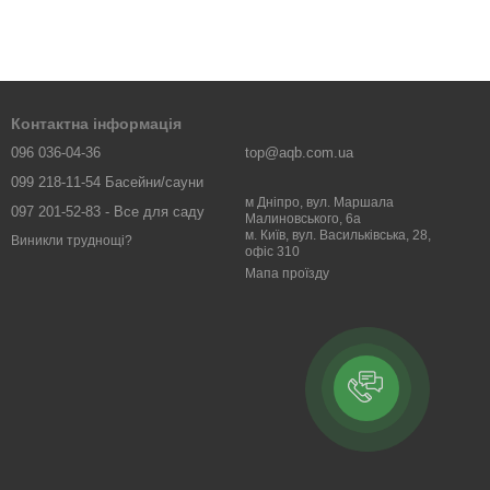
Контактна інформація
096 036-04-36
top@aqb.com.ua
099 218-11-54 Басейни/сауни
м Дніпро, вул. Маршала
097 201-52-83 - Все для саду
Малиновського, 6а
м. Київ, вул. Васильківська, 28,
Виникли труднощі?
офіс 310
Мапа проїзду