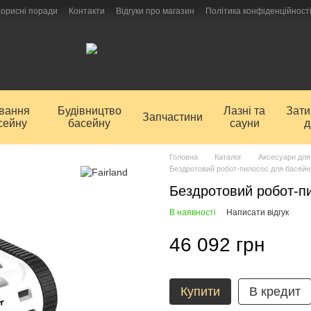
Корисні поради
Контакти
Відгуки про магазин
Політика конфіденційност
ування
Будівництво
Лазні та
Зат
Запчастини
сейну
басейну
сауни
д
Головна
Каталог
Аксесуари для
Бездротовий робот-пилосос для басейну
Бездротовий робот-пи
В наявності
Написати відгук
46 092 грн
Купити
В кредит