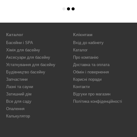
Каталог
Клієнтам
Басейни і SPA
Вхід до кабінету
Хімія для басейну
Каталог
Аксесуари для басейну
Про компанію
Устаткування для басейну
Доставка та оплата
Будівництво басейну
Обмін і повернення
Запчастини
Корисні поради
Лазні та сауни
Контакти
Затишний дім
Відгуки про магазин
Все для саду
Політика конфіденційності
Опалення
Калькулятор