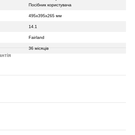
Посібник користувача
495х395х265 мм
14.1
Fairland
36 місяців
антія