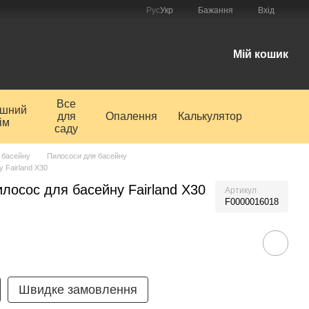
Рус
Укр
Бажання
Вхід
і
Мій кошик
Все
ишний
для
Опалення
Калькулятор
ім
саду
 басейну
Пилососи для басейну
 Fairland X30
лосос для басейну Fairland X30
Артикул
F0000016018
Швидке замовлення