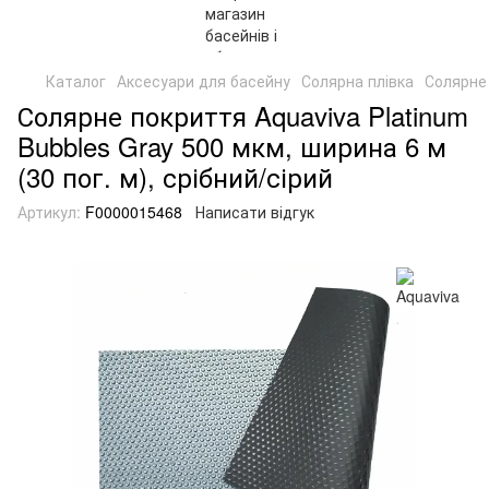
Каталог
Аксесуари для басейну
Солярна плівка
Солярне 
Солярне покриття Aquaviva Platinum
Bubbles Gray 500 мкм, ширина 6 м
(30 пог. м), срібний/сірий
Артикул:
F0000015468
Написати відгук