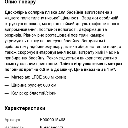
Опис товару
Двоколірна солярна плівка для басейнів виготовлена з
міцного поліетилену низької щільності. Завдяки особливій
структурі волокна, матеріал стійкий до ультрафіолетового
випромінювання, постійної вологості, деформації та
розривів. Рівномірно розташовані повітряні камери
утримують плівку на поверхні басейну. Завдяки їм і
сріблястому відбивному шару, плівка зберігає тепло води, а
також скорочує випаровування води, витрату хімії і час на
прибирання басейну. Рекомендується використовувати з
намотувальним пристроєм.
Плівка відпускається в метрах
погонних кратно 0.5 м в довжину. Ціна вказана за 1 м².
Матеріал: LPDE 500 мікронів
Ширина рулону: 600 см
Колір: сріблястий/сірий
Характеристики
Артикул
F0000015468
Наявність
В наявності