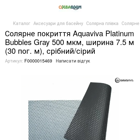
Каталог
Аксесуари для басейну
Солярна плівка
Солярне 
Солярне покриття Aquaviva Platinum
Bubbles Gray 500 мкм, ширина 7.5 м
(30 пог. м), срібний/сірий
Артикул:
F0000015469
Написати відгук