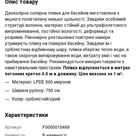
Опис товару
Двоколірна солярна плівка для басейнів виготовлена з
міцного поліетилену низької щільності. Завдяки особливій
структурі волокна, матеріал стійкий до ультрафіолетового
випромінювання, постійної вологості, деформації та
розривів. Рівномірно розташовані повітряні камери
утримують плівку на поверхні басейну. Завдяки їм і
сріблястому відбивному шару, плівка зберігає тепло води, а
також скорочує випаровування води, витрату хімії і час на
прибирання басейну. Рекомендується використовувати з
намотувальним пристроєм.
Плівка відпускається в метрах
погонних кратно 0.5 м в довжину. Ціна вказана за 1 м².
Матеріал: LPDE 500 мікронів
Ширина рулону: 750 см
Колір: сріблястий/сірий
Характеристики
Артикул
F0000015469
Наявність
В наявності