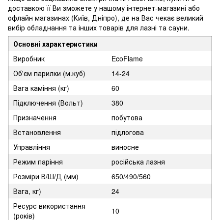
доставкою її Ви зможете у нашому інтернет-магазині або
офлайн магазинах (Київ, Дніпро), де на Вас чекає великий
вибір обладнання та інших товарів для лазні та сауни.
Основні характеристики
Виробник
EcoFlame
Об'єм парилки (м.куб)
14-24
Вага каміння (кг)
60
Підключення (Вольт)
380
Призначення
побутова
Встановлення
підлогова
Управління
виносне
Режим паріння
російська лазня
Розміри В/Ш/Д (мм)
650/490/560
Вага, кг)
24
Ресурс використання
10
(років)