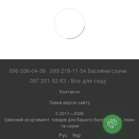
096 036-04-36
099 218-11-54 Басейни/сауни
097 201-52-83 - Все для саду
Контакти
Повна версія сайту
© 2011—2026
Широкий асортимент товарів для Вашого басейну, SPA, лазні
та сауни
Рус
Укр