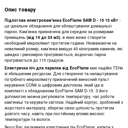
Опис товару
Підлогова електрокам'янка EcoFlame SAM D - 15 15 кВт
-
це ідеальне обладнання для облаштування домашньої
парної. Кам'янка призначена для середніх за розмірами
приміщень
(від 14 до 24 м3)
, в яких може створити
необхідний мікроклімат протягом години. Незважаючи на
невеликий розмір, кам'янка вміщує 40 кілограмів каменів, які
швидко і рівномірно прогріваються, водночас парна
прогрівається до 110 градусів.
Електрична піч для парилки від EcoFlame
має надійні ТЕНи
зі збільшеним ресурсом. Для створення та налаштування
потрібного мікроклімату призначений виносний пульт
керування CON6 із цифровим дисплеєм, який іде в
комплекті з обладнанням EcoFlame SAM D-15. З його
допомогою можна регулювати температуру, час роботи
кам'яниці та керувати світлом. Надійний корпус, зроблений з
жорсткого матеріалу, зберігає свою цілісність протягом
довгого часу, навіть при постійному впливі високої
температури та вологи.
Якщо Вас зацікавила електрична піч EcoFlame, купити з