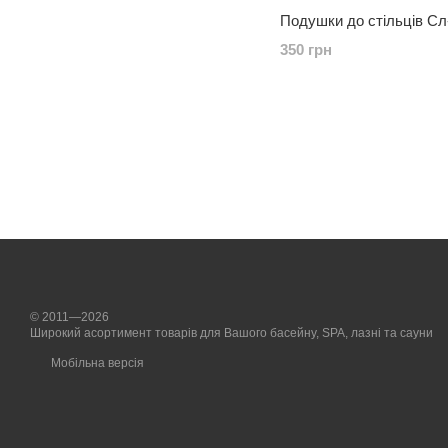
Подушки до стільців Сл
350 грн
© 2011—2026
Широкий асортимент товарів для Вашого басейну, SPA, лазні та сауни
Мобільна версія