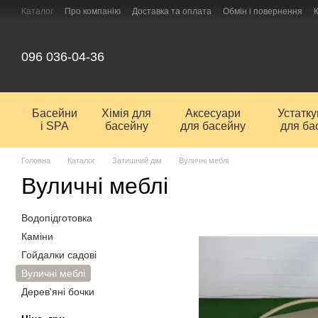
Перейти до основного контенту
Каталог
Про компанію
Доставка та оплата
Обмін і повернення
096 036-04-36
Басейни
Хімія для
Аксесуари
Устатк
і SPA
басейну
для басейну
для ба
Головна
Каталог
Затишний дім
Вуличні меблі
Вуличні меблі
Водопідготовка
Каміни
Гойдалки садові
Вуличні меблі
Дерев'яні бочки