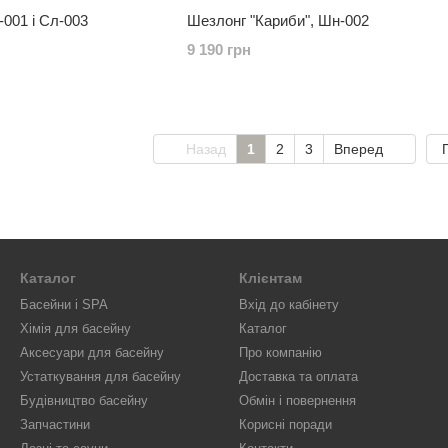
-001 і Сл-003
Шезлонг "Кариби", Шн-002
9 190 грн
Назад
1
2
3
Вперед
Каталог
Клієнтам
Басейни і SPA
Вхід до кабінету
Хімія для басейну
Каталог
Аксесуари для басейну
Про компанію
Устаткування для басейну
Доставка та оплата
Будівництво басейну
Обмін і повернення
Запчастини
Корисні поради