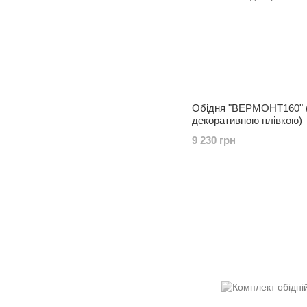
Обідня "ВЕРМОНТ160" (
декоративною плівкою)
9 230 грн