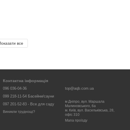
Показати все
Контактна інформація
096 036-04-36
top@aqb.com.ua
099 218-11-54 Басейни/сауни
м Дніпро, вул. Маршала
097 201-52-83 - Все для саду
Малиновського, 6а
м. Київ, вул. Васильківська, 28,
Виникли труднощі?
офіс 310
Мапа проїзду