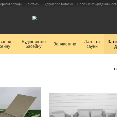
Корисні поради
Контакти
Відгуки про магазин
Політика конфіденційност
ування
Будівництво
Лазні та
Зат
Запчастини
сейну
басейну
сауни
д
С