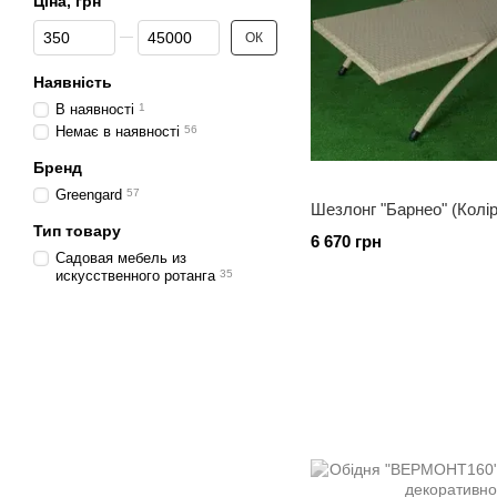
Ціна, грн
Від Ціна, грн
До Ціна, грн
ОК
Наявність
В наявності
1
Немає в наявності
56
Бренд
Greengard
57
Шезлонг "Барнео" (Колір
Тип товару
6 670 грн
Садовая мебель из
искусственного ротанга
35