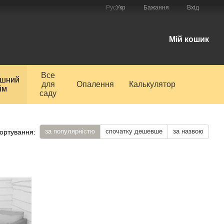
Рус
Укр
Бажання
Вхід
і
Мій кошик
Все
ишний
для
Опалення
Калькулятор
ім
саду
за популярністю
спочатку дешевше
за назвою
ортування: