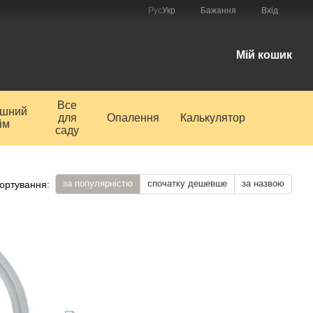
Рус
Укр
Бажання
Вхід
і
Мій кошик
Все
ишний
для
Опалення
Калькулятор
ім
саду
за популярністю
спочатку дешевше
за назвою
ортування: