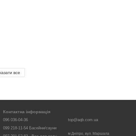
казати все
Контактна інформація
096 036-04-36
top@aqb.com.ua
099 218-11-54 Басейни/сауни
м Дніпро, вул. Маршала