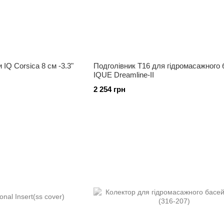
IQ Corsica 8 см -3.3"
Подголівник T16 для гідромасажного
IQUE Dreamline-II
2 254 грн