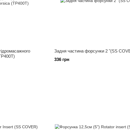
гідромасажного
Задня частина форсунки 2 "(SS COV
TP400T)
336 грн