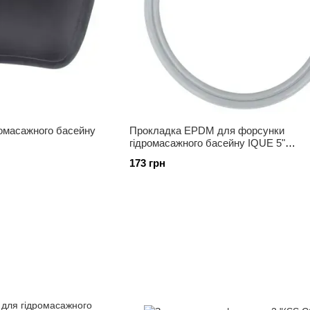
ромасажного басейну
Прокладка EPDM для форсунки
гідромасажного басейну IQUE 5"
(CMP26200255001)
173 грн