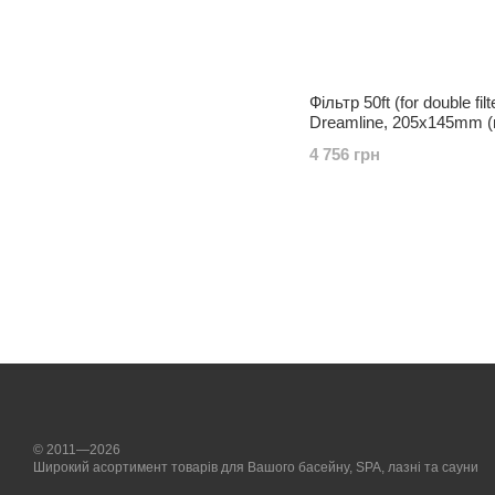
Фільтр 50ft (for double f
Dreamline, 205х145mm 
4 756 грн
© 2011—2026
Широкий асортимент товарів для Вашого басейну, SPA, лазні та сауни