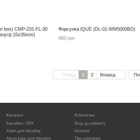
ilter box) CMP-231-FL-30
Форсунка IQUE (DL-01-WM5000BD)
(внутр 15х35mm)
800 грн
Назад
1
2
Вперед
По
Каталог
Клієнтам
Басейни і SPA
Вхід до кабінету
Хімія для басейну
Каталог
Аксесуари для басейну
Про компанію