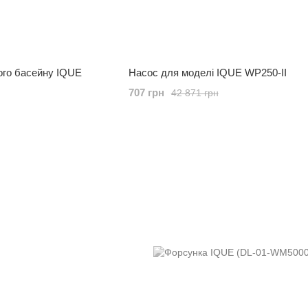
ого басейну IQUE
Насос для моделі IQUE WP250-II
707 грн
42 871 грн