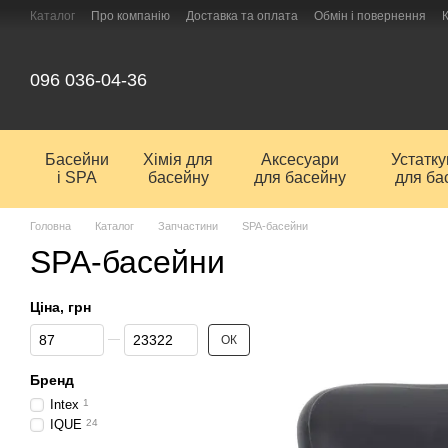
Перейти до основного контенту
Каталог
Про компанію
Доставка та оплата
Обмін і повернення
096 036-04-36
Басейни
Хімія для
Аксесуари
Устатк
і SPA
басейну
для басейну
для ба
Головна
Каталог
Запчастини
SPA-басейни
SPA-басейни
Ціна, грн
Від Ціна, грн
До Ціна, грн
ОК
Бренд
Intex
1
IQUE
24