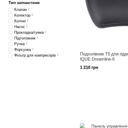
Тип запчастини
Клапан
1
Колектор
2
Коліно
1
Насос
1
Прокладка/гумка
1
Підголовник
2
Ручка
3
Форсунка
7
Подголівник T5 для гід
Фільтр для компресорів
1
IQUE Dreamline-II
1 210 грн