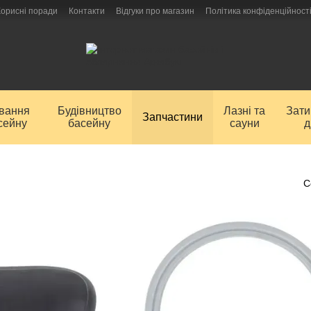
Корисні поради
Контакти
Відгуки про магазин
Політика конфіденційност
ування
Будівництво
Лазні та
Зат
Запчастини
сейну
басейну
сауни
д
С