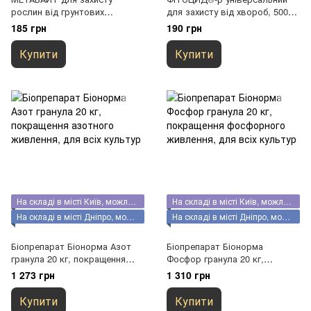
рослин від грунтових
для захисту від хвороб, 500
шкідників
мл
185 грн
190 грн
Купити
Купити
На складі в місті Київ, можливий самовивіз
На складі в місті Київ, можливий самовивіз
На складі в місті Дніпро, можливий самовивіз
На складі в місті Дніпро, можливий самовивіз
Біопрепарат Біонорма Азот
Біопрепарат Біонорма
гранула 20 кг, покращення
Фосфор гранула 20 кг,
азотного живлення, для всіх
покращення фосфорного
1 273 грн
1 310 грн
культур
живлення, для всіх культур
Купити
Купити