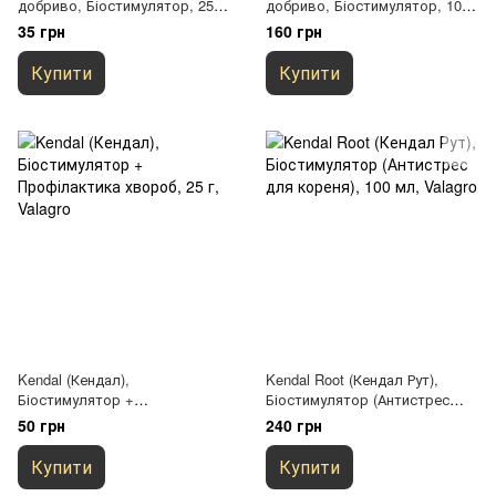
добриво, Біостимулятор, 25 г,
добриво, Біостимулятор, 100
Valagro
мл, Valagro
35 грн
160 грн
Купити
Купити
Kendal (Кендал),
Kendal Root (Кендал Рут),
Біостимулятор +
Біостимулятор (Антистрес
Профілактика хвороб, 25 г,
для кореня), 100 мл, Valagro
50 грн
240 грн
Valagro
Купити
Купити