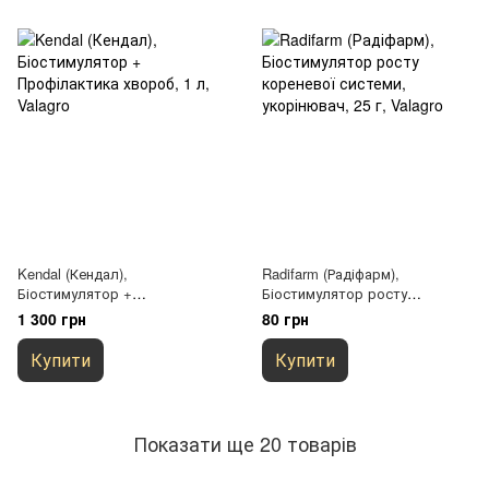
Kendal (Кендал),
Radifarm (Радіфарм),
Біостимулятор +
Біостимулятор росту
Профілактика хвороб, 1 л,
кореневої системи,
1 300 грн
80 грн
Valagro
укорінювач, 25 г, Valagro
Купити
Купити
Показати ще 20 товарів