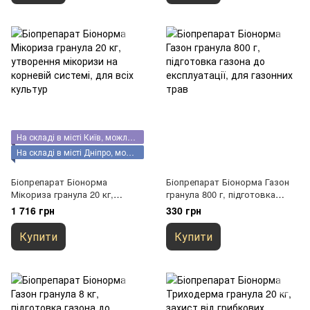
На складі в місті Київ, можливий самовивіз
На складі в місті Дніпро, можливий самовивіз
Біопрепарат Біонорма
Біопрепарат Біонорма Газон
Мікориза гранула 20 кг,
гранула 800 г, підготовка
утворення мікоризи на
газона до експлуатації, для
1 716 грн
330 грн
корневій системі, для всіх
газонних трав
культур
Купити
Купити