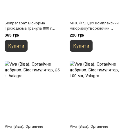
Біопрепарат Біонорма
МІКОФРЕНД® комплексний
Триходерма гранула 800 г,
мікоризоутворюючий
захист від грибкових хвороб,
біопрепарат
363 грн
220 грн
для всіх культур
Купити
Купити
Viva (Віва), Органічне
Viva (Віва), Органічне