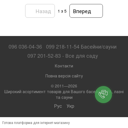
Назад
Вперед
1
з 5
096 036-04-36
099 218-11-54 Басейни/сауни
097 201-52-83 - Все для саду
Контакти
Повна версія сайту
© 2011—2026
Широкий асортимент товарів для Вашого басейну, SPA, лазні
та сауни
Рус
Укр
Готова платформа для інтернет-магазину