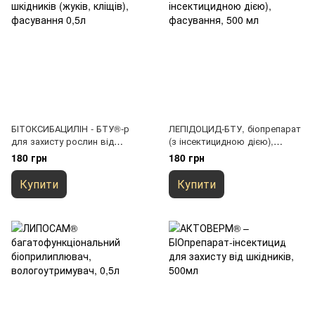
БІТОКСИБАЦИЛІН - БТУ®-р
ЛЕПІДОЦИД-БТУ, біопрепарат
для захисту рослин від
(з інсектицидною дією),
шкідників (жуків, кліщів),
фасування, 500 мл
180 грн
180 грн
фасування 0,5л
Купити
Купити