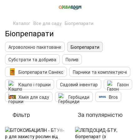
Каталог
Все для саду
Біопрепарати
Біопрепарати
Агроволокно пакетоване
Біопрепарати
Субстрати та добрива
Полив
Біопрепарати Санекс
Парники та комплектуючі
Кашпо і горшки
Садовий інвентар
Газон
Хімія для саду
Гербіциди
Bros
Фільтр
За популярністю