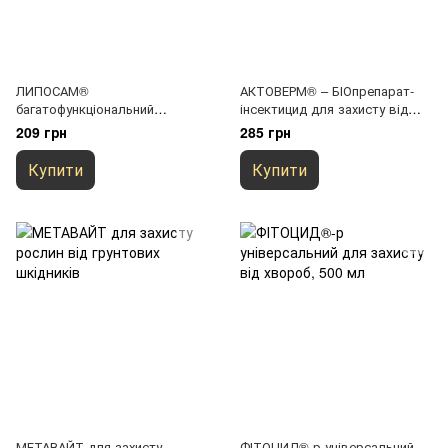
ЛИПОСАМ®
АКТОВЕРМ® – БІОпрепарат-
багатофункціональний
інсектицид для захисту від
біоприлиплювач,
шкідників, 500мл
209 грн
285 грн
вологоутримувач, 0,5л
Купити
Купити
МЕТАВАЙТ для захисту
ФІТОЦИД®-р універсальний