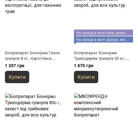
На складі в місті Київ, можливий самовивіз
На складі в місті Дніпро, можливий самовивіз
Біопрепарат Біонорма Газон
Біопрепарат Біонорма
гранула 8 кг, підготовка
Триходерма гранула 20 кг,
газона до експлуатації, для
захист від грибкових хвороб,
1 257 грн
1 670 грн
газонних трав
для всіх культур
Купити
Купити