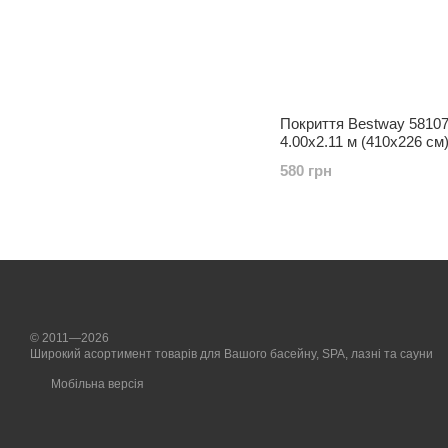
Покриття Bestway 58107
4.00x2.11 м (410х226 см
580 грн
© 2011—2026
Широкий асортимент товарів для Вашого басейну, SPA, лазні та сауни
Мобільна версія