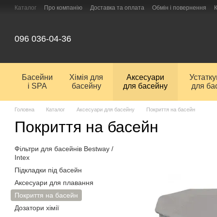
Перейти до основного контенту
Каталог
Про компанію
Доставка та оплата
Обмін і повернення
096 036-04-36
Басейни
Хімія для
Аксесуари
Устатк
і SPA
басейну
для басейну
для ба
Головна
Каталог
Аксесуари для басейну
Покриття на басейн
Покриття на басейн
Фільтри для басейнів Bestway /
Intex
Підкладки під басейн
Аксесуари для плавання
Покриття на басейн
Дозатори хімії