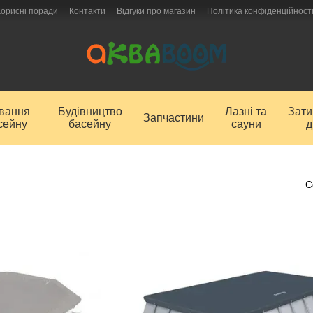
Корисні поради
Контакти
Відгуки про магазин
Політика конфіденційност
ування
Будівництво
Лазні та
Зат
Запчастини
сейну
басейну
сауни
д
С