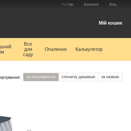
Рус
Укр
Бажання
Вхід
і
Мій кошик
Все
ишний
для
Опалення
Калькулятор
ім
саду
за популярністю
спочатку дешевше
за назвою
ортування: