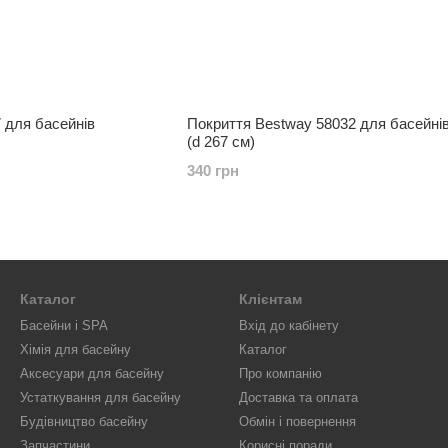
 для басейнів
Покриття Bestway 58032 для басейнів
)
(d 267 см)
340 грн
Каталог
Клієнтам
Басейни і SPA
Вхід до кабінету
Хімія для басейну
Каталог
Аксесуари для басейну
Про компанію
Устаткування для басейну
Доставка та оплата
Будівництво басейну
Обмін і повернення
Запчастини
Корисні поради