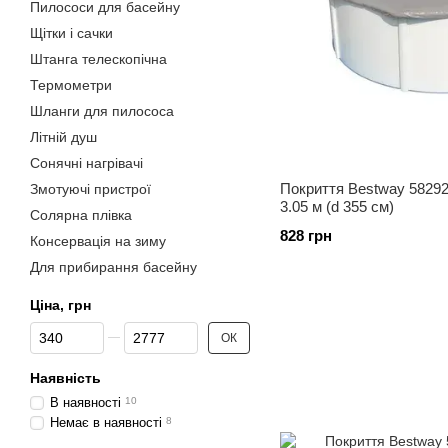
Пилососи для басейну
Щітки і сачки
Штанга телескопічна
Термометри
Шланги для пилососа
Літній душ
Сонячні нагрівачі
Покриття Bestway 58292
Змотуючі пристрої
3.05 м (d 355 см)
Солярна плівка
828 грн
Консервація на зиму
Для прибирання басейну
Ціна, грн
Від Ціна, грн
До Ціна, грн
ОК
Наявність
В наявності
10
Немає в наявності
8