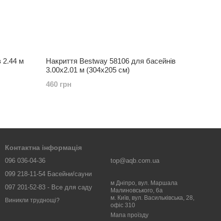
 2.44 м
Накриття Bestway 58106 для басейнів
3.00x2.01 м (304x205 см)
460 грн
Контактна інформація
096 036-04-36
top@aqb.com.ua
099 218-11-54 Басейни/сауни
м Дніпро, вул. Маршала
097 201-52-83 - Все для саду
Малиновського, 6а
м. Київ, вул. Васильківська, 28,
Виникли труднощі?
офіс 310
Мапа проїзду