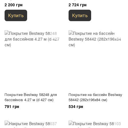
каркасного бассейна
каркасного бассейна
2 200 грн
2 724 грн
Купить
Купить
Покрытие Bestway 58248 для
Покрытие на бассейн Bestway
бассейнов 4.27 м (d 427 см)
58442 (282х196х84 см)
791 грн
534 грн