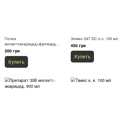
Почка
Энжио 247 SC л.с. 100 мл
инсектоакарицид+фунгицид
450 грн
100мл
200 грн
Купить
Купить