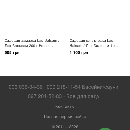
Садовая замазка Lac Balsam /
Садовая шпатлевка Lac
Лак Бальзам 200 г Frunol
Balsam / Лак Бальзам 1 кг
Delicia GmbH Германия
Frunol Delicia GmbH Германия
505 грн
1 100 грн
096 036-04-36
099 218-11-54 Басейни/сауни
097 201-52-83 - Все для саду
Контакты
Полная версия сайта
© 2011—2026