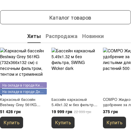
Каталог товаров
Хиты
Распродажа
Новинки
На складе в городе Киев, возможен самовывоз
На складе в городе Днепр, возможен самовывоз
Каркасный бассейн
Бассейн каркасный
COMPO Жидко
Bestway Grey 561KG
5.49х1.32 м без фильтра,
удобрение за 
(732х366х132 см) с
SWING Wicker dark
для зеленых р
51 428 грн
19 999 грн
375 грн
22 999 грн
песочным фильтром,
500 мл
тентом и стремянкой
Купить
Купить
Купить