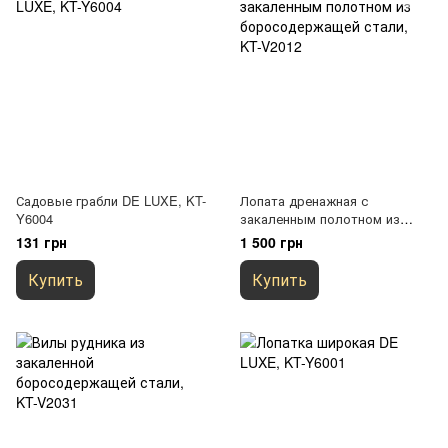
Садовые грабли DE LUXE, KT-
Лопата дренажная с
Y6004
закаленным полотном из
боросодержащей стали, KT-
131 грн
1 500 грн
V2012
Купить
Купить