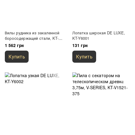
Вилы рудника из закаленной
Лопатка широкая DE LUXE,
боросодержащей стали, KT-
KT-Y6001
V2031
1 562 грн
131 грн
Купить
Купить