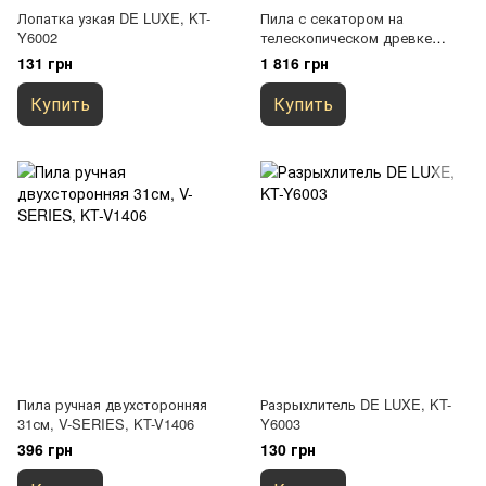
Лопатка узкая DE LUXE, KT-
Пила с секатором на
Y6002
телескопическом древке
3,75м, V-SERIES, KT-V1521-
131 грн
1 816 грн
375
Купить
Купить
Пила ручная двухсторонняя
Разрыхлитель DE LUXE, KT-
31см, V-SERIES, KT-V1406
Y6003
396 грн
130 грн