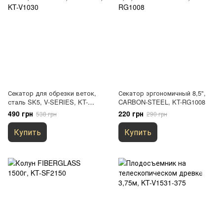
Секатор для обрезки веток,
Секатор эргономичный 8,5",
сталь SK5, V-SERIES, KT-
CARBON-STEEL, KT-RG1008
V1030
490 грн
220 грн
538 грн
290 грн
Купить
Купить