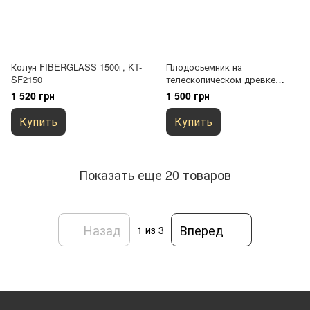
Колун FIBERGLASS 1500г, KT-
Плодосъемник на
SF2150
телескопическом древке
3,75м, KT-V1531-375
1 520 грн
1 500 грн
Купить
Купить
Показать еще 20 товаров
Назад
Вперед
1
из 3