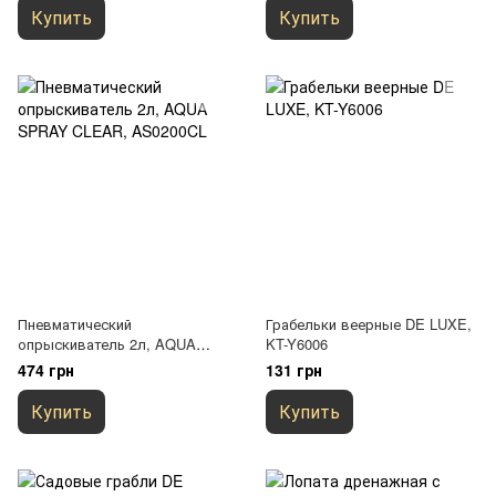
Купить
Купить
Пневматический
Грабельки веерные DE LUXE,
опрыскиватель 2л, AQUA
KT-Y6006
SPRAY CLEAR, AS0200CL
474 грн
131 грн
Купить
Купить