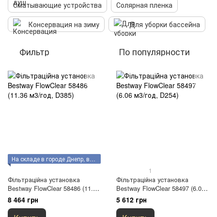
Сматывающие устройства
Солярная пленка
Консервация на зиму
Для уборки бассейна
Фильтр
По популярности
На складе в городе Днепр, возможен самовывоз
1
Фільтраційна установка
Фільтраційна установка
Bestway FlowClear 58486 (11.36
Bestway FlowClear 58497 (6.06
м3/год, D385)
м3/год, D254)
8 464 грн
5 612 грн