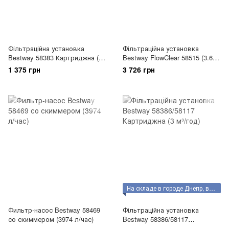
Фільтраційна установка
Фільтраційна установка
Bestway 58383 Картриджна (2
Bestway FlowClear 58515 (3.6
м3/год)
м3/год, D270)
1 375 грн
3 726 грн
На складе в городе Днепр, возможен самовывоз
Фильтр-насос Bestway 58469
Фільтраційна установка
со скиммером (3974 л/час)
Bestway 58386/58117
Картриджна (3 м³/год)