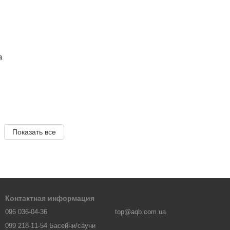
a
Показать все
Контактная информация
096 036-04-36
top@aqb.com.ua
099 218-11-54 Басейни/сауни