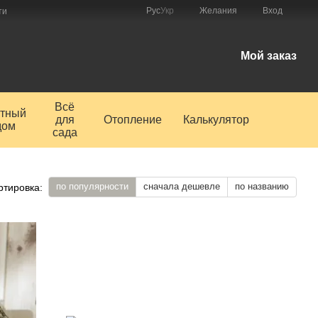
Рус
Укр
Желания
Вход
ти
Мой заказ
Всё
тный
для
Отопление
Калькулятор
дом
сада
по популярности
сначала дешевле
по названию
ртировка: