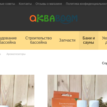
ные советы
Контакты
Отзывы о магазине
Политика конфиденциальнос
удование
Строительство
Бани и
Ую
Запчасти
бассейна
бассейна
сауны
а
Ароматизаторы
Со