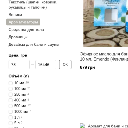
Текстиль (шапки, коврики,
рукавицы и тапочки)
Веники
Ароматизаторы
Средства для тела
Дровницы
Девайсы для бани и сауны
Эфирное масло для бан
Цена, грн
10 мл, Emendo (Финлян
От Цена, грн
До Цена, грн
OK
679 грн
Объём (л)
10 мл
26
100 мл
21
250 мл
4
400 мл
8
500 мл
12
1000 мл
7
1 л
3
5 л
5