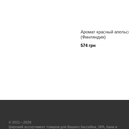
Аромат красный апельси
(Финляндия)
574 грн
© 2011—2026
Широкий ассортимент товаров для Вашего бассейна, SPA, бани и