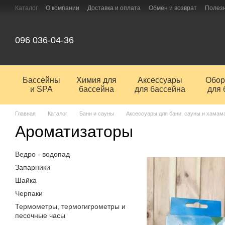
Перейти к основному контенту
Каталог
О компании
Доставка и оплата
Обмен и возврат
Полез
096 036-04-36
Бассейны
Химия для
Аксессуары
Обор
и SPA
бассейна
для бассейна
для 
Главная
Каталог
Бани и сауны
Аксессуары для бани, сауны и хамам
Ароматизаторы
Ведро - водопад
Запарники
Шайка
Черпаки
Термометры, термогигрометры и
песочные часы