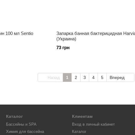
н 100 мл Sentio
Запарка банная бактерицидная Harvi
(Украина)
73 грн
Назад
1
2
3
4
5
Вперед
Каталог
Клиентам
Бассейны и SPA
Вход в личный кабинет
Химия для бассейна
Каталог