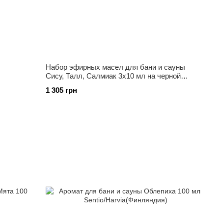
Набор эфирных масел для бани и сауны
Сису, Талл, Салмиак 3х10 мл на черной
деревянной полке на стене
1 305 грн
Emendo(Финляндия)