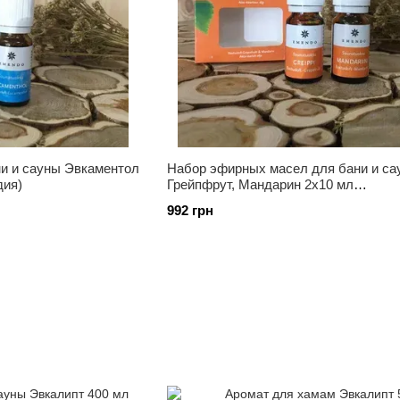
и и сауны Эвкаментол
Набор эфирных масел для бани и са
дия)
Грейпфрут, Мандарин 2х10 мл
Emendo(Финляндия)
992 грн