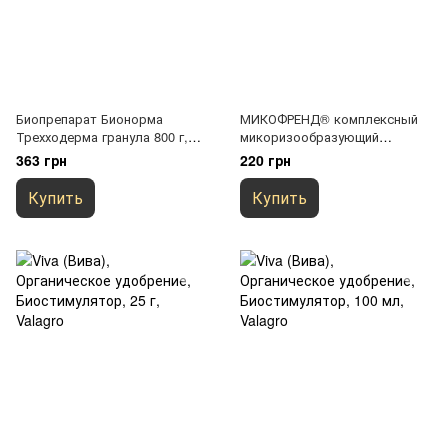
Биопрепарат Бионорма
МИКОФРЕНД® комплексный
Трехходерма гранула 800 г,
микоризообразующий
защита от грибковых
биопрепарат
363 грн
220 грн
болезней, для всех культур
Купить
Купить