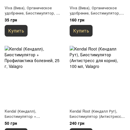
Viva (Вива), Органическое
Viva (Вива), Органическое
удобрение, Биостимулятор, 25
удобрение, Биостимулятор,
г, Valagro
100 мл, Valagro
35 грн
160 грн
Купить
Купить
Kendal (Кендалл),
Kendal Root (Кендалл Рут),
Биостимулятор +
Биостимулятор (Антистресс
Профилактика болезней, 25 г,
для корня), 100 мл, Valagro
50 грн
240 грн
Valagro