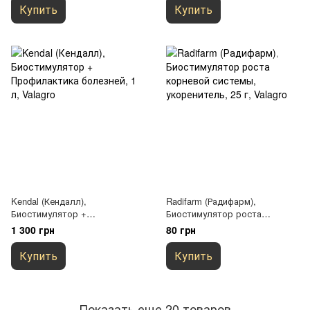
Купить
Купить
Kendal (Кендалл),
Radifarm (Радифарм),
Биостимулятор +
Биостимулятор роста
Профилактика болезней, 1 л,
корневой системы,
1 300 грн
80 грн
Valagro
укоренитель, 25 г, Valagro
Купить
Купить
Показать еще 20 товаров