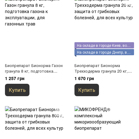
На складе в городе Киев, возможен самовывоз
На складе в городе Днепр, возможен самовывоз
Биопрепарат Бионорма Газон
Биопрепарат Бионорма
гранула 8 кг, подготовка
Трехходерма гранула 20 кг,
газона к эксплуатации, для
защита от грибковых
1 257 грн
1 670 грн
газонных трав
болезней, для всех культур
Купить
Купить