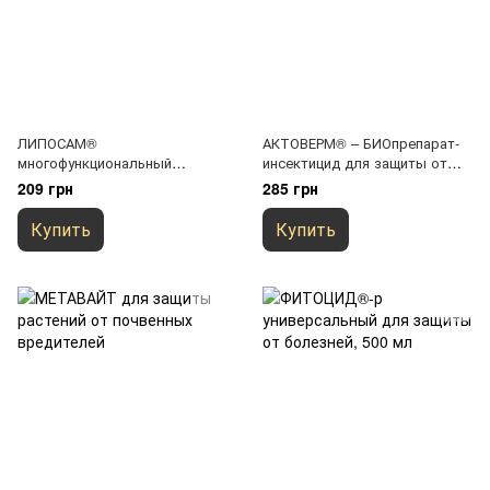
ЛИПОСАМ®
АКТОВЕРМ® – БИОпрепарат-
многофункциональный
инсектицид для защиты от
биоприлипыватель,
вредителей, 500мл
209 грн
285 грн
влагодержатель, 0,5л
Купить
Купить