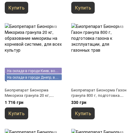
культур
питания, для всех культур
Купить
Купить
На складе в городе Киев, возможен самовывоз
На складе в городе Днепр, возможен самовывоз
Биопрепарат Бионорма
Биопрепарат Бионорма Газон
Микориза гранула 20 кг,
гранула 800 г, подготовка
образование микоризы на
газона к эксплуатации, для
1 716 грн
330 грн
корневой системе, для всех
газонных трав
культур
Купить
Купить