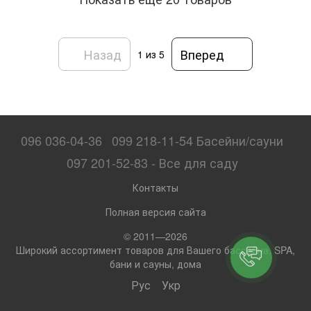
Назад
Вперед
1
из 5
096 036-04-36
099 218-11-54 Басейни/сауни
097 201-52-83 - Все для саду
Контакты
Полная версия сайта
© 2011—2026
Широкий ассортимент товаров для Вашего бассейна, SPA,
бани и сауны, дома
Рус
Укр