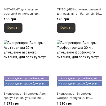
МЕТАВАЙТ для защиты
ФИТОЦИД®-р универсальный
растений от почвенных
для защиты от болезней, 500
вредителей
мл
185 грн
190 грн
Купить
Купить
На складе в городе Киев, возможен самовывоз
На складе в городе Киев, возможен самовывоз
На складе в городе Днепр, возможен самовывоз
На складе в городе Днепр, возможен самовывоз
Биопрепарат Бионорма Азот
Биопрепарат Бионорма
гранула 20 кг, улучшение
Фосфор гранула 20 кг,
азотного питания, для всех
улучшение фосфорного
1 273 грн
1 310 грн