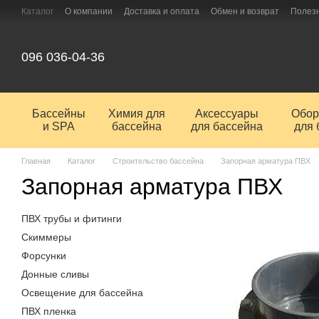
Перейти к основному контенту
Каталог
О компании
Доставка и оплата
Обмен и возврат
Полез
096 036-04-36
Бассейны
Химия для
Аксессуары
Обор
и SPA
бассейна
для бассейна
для 
Главная
Каталог
Строительство бассейна
Запорная арматура ПВХ
Запорная арматура ПВХ
ПВХ трубы и фитинги
Скиммеры
Форсунки
Донные сливы
Освещение для бассейна
ПВХ пленка