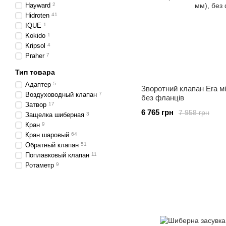
Hayward
2
Hidroten
41
IQUE
1
Kokido
1
Kripsol
4
Praher
7
Тип товара
Адаптер
5
Зворотний клапан Era м
Воздуховодный клапан
7
без фланців
Затвор
17
6 765 грн
7 958 грн
Защелка шиберная
3
Кран
9
Кран шаровый
64
Обратный клапан
51
Поплавковый клапан
11
Ротаметр
9