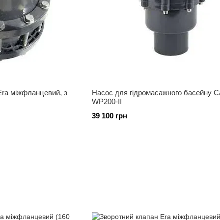
ra міжфланцевий, з
Насос для гідромасажного басейну Ca
WP200-II
39 100 грн