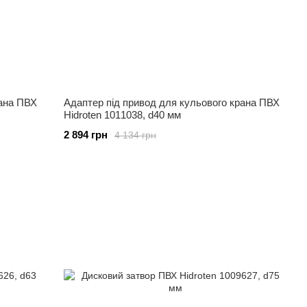
рана ПВХ
Адаптер під привод для кульового крана ПВХ
Hidroten 1011038, d40 мм
2 894 грн
4 134 грн