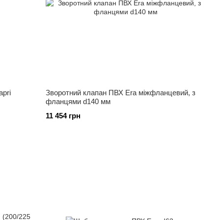
pri
Зворотний клапан ПВХ Era міжфланцевий, з
фланцями d140 мм
11 454 грн