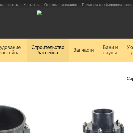
ные советы
Контакты
Отзывы о магазине
Политика конфиденциальнос
удование
Строительство
Бани и
Ую
Запчасти
бассейна
бассейна
сауны
Со