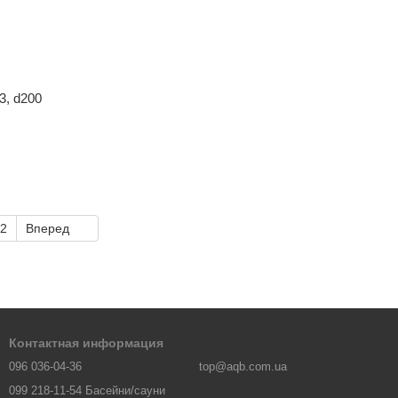
3, d200
2
Вперед
Контактная информация
096 036-04-36
top@aqb.com.ua
099 218-11-54 Басейни/сауни