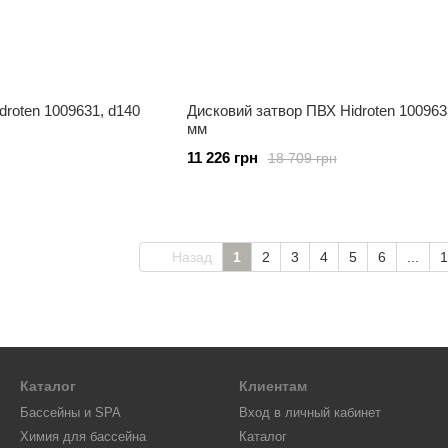
droten 1009631, d140
Дисковий затвор ПВХ Hidroten 100963
мм
11 226 грн
18 709 грн
Назад
1
2
3
4
5
6
...
1
Каталог
Клиентам
Бассейны и SPA
Вход в личный кабинет
Химия для бассейна
Каталог