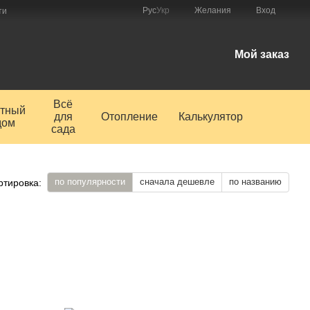
Рус
Укр
Желания
Вход
ти
Мой заказ
Всё
тный
для
Отопление
Калькулятор
дом
сада
по популярности
сначала дешевле
по названию
ртировка: