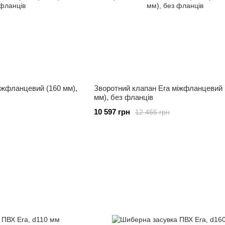
іжфланцевий (160 мм),
Зворотний клапан Era міжфланцевий 
мм), без фланців
10 597 грн
12 466 грн