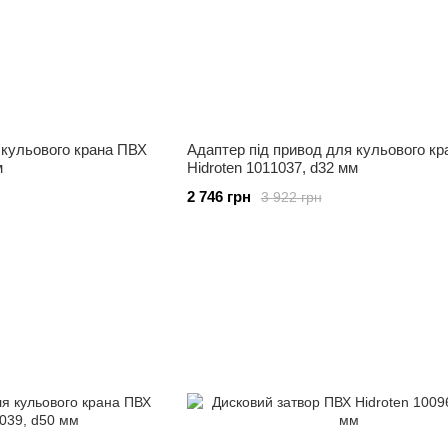
 кульового крана ПВХ
Адаптер під привод для кульового к
м
Hidroten 1011037, d32 мм
2 746 грн
3 922 грн