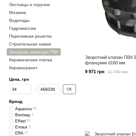
Лестницы и поручни
Мозаика
Водопады
Гидромассаж
Переливная решетка
Строительная химия
Запорная арматура ПВХ
Зворотний клапан ПВХ E
Керамическая плитка
фланцями d160 мм
Керамогранит
9 971 грн
11 730 грн
Цена, грн
От Цена, грн
До Цена, грн
OK
Бренд
Aquaviva
50
Bestway
1
Effast
87
Emaux
4
ERA
27