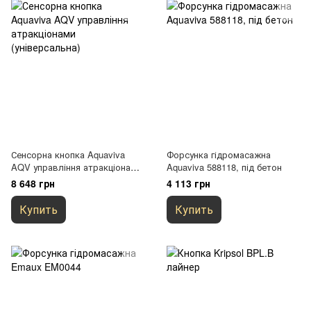
Сенсорна кнопка Aquaviva
Форсунка гідромасажна
AQV управління атракціонами
Aquaviva 588118, під бетон
(універсальна)
8 648 грн
4 113 грн
Купить
Купить