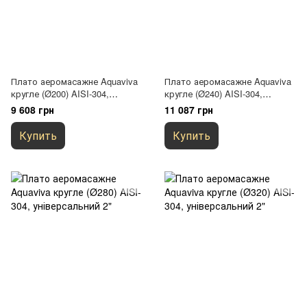
Плато аеромасажне Aquaviva
Плато аеромасажне Aquaviva
кругле (Ø200) AISI-304,
кругле (Ø240) AISI-304,
універсальний 2"
універсальний 2"
9 608 грн
11 087 грн
Купить
Купить