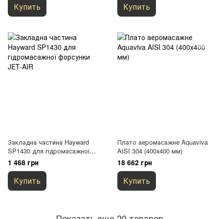
Купить
Купить
Закладна частина Hayward
Плато аеромасажне Aquaviva
SP1430 для гідромасажної
AISI 304 (400х400 мм)
форсунки JET-AIR
1 468 грн
18 662 грн
Купить
Купить
Показать еще 20 товаров