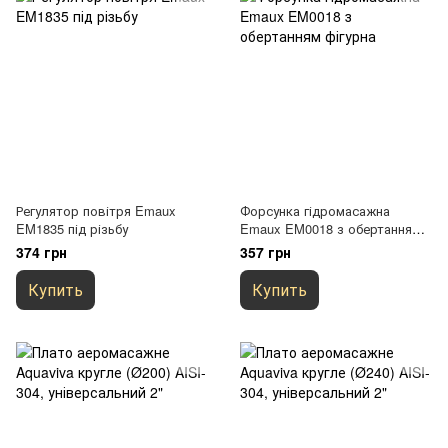
Регулятор повітря Emaux
Форсунка гідромасажна
EM1835 під різьбу
Emaux EM0018 з обертанням
фігурна
374 грн
357 грн
Купить
Купить