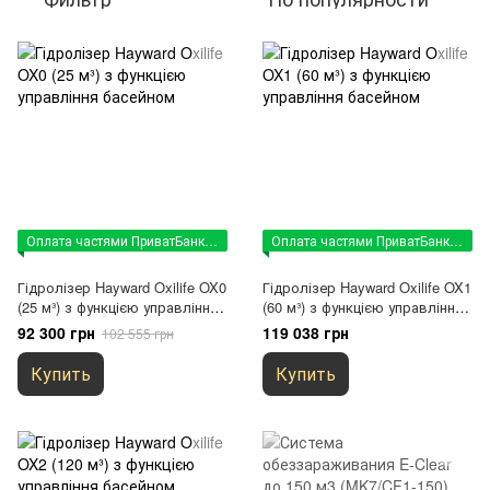
Оплата частями ПриватБанк (по согласованию)
Оплата частями ПриватБанк (по согласованию)
Гідролізер Hayward Oxilife OX0
Гідролізер Hayward Oxilife OX1
(25 м³) з функцією управління
(60 м³) з функцією управління
басейном
басейном
92 300 грн
119 038 грн
102 555 грн
Купить
Купить