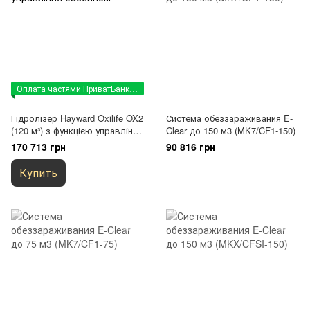
Оплата частями ПриватБанк (по согласованию)
Гідролізер Hayward Oxilife OX2
Система обеззараживания E-
(120 м³) з функцією управління
Clear до 150 м3 (MK7/CF1-150)
басейном
170 713 грн
90 816 грн
Купить