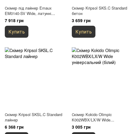
Скімер під лайнер Emaux
Скімер Kripsol SKS.C Standard
EM0140-SV Wide, латунні
бетон
вставки
7 918 грн
3 659 грн
Купить
Купить
Скімер Kripsol SKSL.C Standard
Скімер Kokido Olimpic
лайнер
K002WBX/LX/W Wide
універсальний (білий)
6 368 грн
3 005 грн