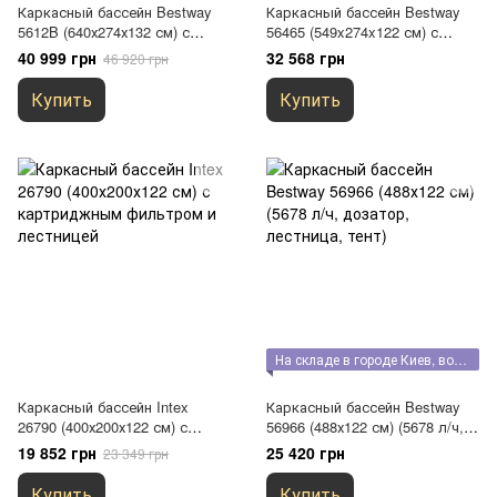
Каркасный бассейн Bestway
Каркасный бассейн Bestway
5612B (640х274х132 см) с
56465 (549x274x122 см) с
песочным фильтром,
картриджным фильтром,
40 999 грн
32 568 грн
46 920 грн
лестницей и тентом
лестницей и тентом
Купить
Купить
На складе в городе Киев, возможен самовывоз
Каркасный бассейн Intex
Каркасный бассейн Bestway
26790 (400х200х122 см) с
56966 (488х122 см) (5678 л/ч,
картриджным фильтром и
дозатор, лестница, тент)
19 852 грн
25 420 грн
23 349 грн
лестницей
Купить
Купить