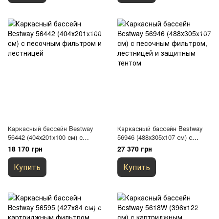
Каркасный бассейн Bestway
Каркасный бассейн Bestway
56442 (404х201х100 см) с
56946 (488х305х107 см) с
песочным фильтром и
песочным фильтром,
18 170 грн
27 370 грн
лестницей
лестницей и защитным тентом
Купить
Купить