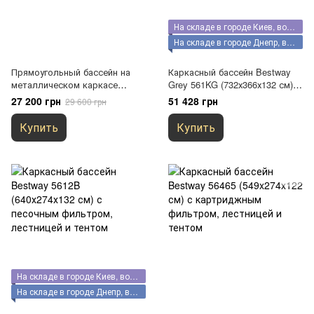
На складе в городе Киев, возможен самовывоз
На складе в городе Днепр, возможен самовывоз
Прямоугольный бассейн на
Каркасный бассейн Bestway
металлическом каркасе
Grey 561KG (732х366х132 см) с
5.49х2.74х1.32м без фильтра,
песочным фильтром, тентом и
27 200 грн
51 428 грн
29 600 грн
SWING
стремянкой
Купить
Купить
На складе в городе Киев, возможен самовывоз
На складе в городе Днепр, возможен самовывоз