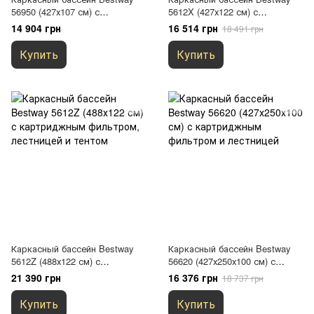
56950 (427х107 см) с
5612X (427х122 см) с
картриджным фильтром,
картриджным фильтром,
14 904 грн
16 514 грн
18 491 грн
тентом и лестницей
тентом и лестницей
Купить
Купить
Каркасный бассейн Bestway
Каркасный бассейн Bestway
5612Z (488х122 см) с
56620 (427х250х100 см) с
картриджным фильтром,
картриджным фильтром и
21 390 грн
16 376 грн
18 737 грн
лестницей и тентом
лестницей
Купить
Купить