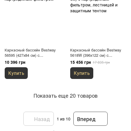
Каркасный бассейн Bestway
Каркасный бассейн Bestway
56595 (427х84 см) с
5618W (396х122 см) с
картриджным фильтром
картриджным фильтром,
10 396 грн
15 456 грн
17 835 грн
лестницей и защитным тентом
Купить
Купить
Показать еще 20 товаров
Назад
Вперед
1
из 10