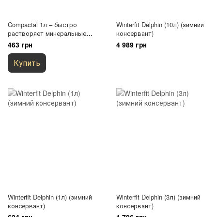
Compactal 1л – быстро
Winterfit Delphin (10л) (зимний
растворяет минеральные
консервант)
отложения Chemoform (Fresch
463 грн
4 989 грн
Pool)
Купить
Winterfit Delphin (1л) (зимний
Winterfit Delphin (3л) (зимний
консервант)
консервант)