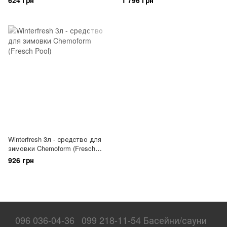
624 грн
1 796 грн
Winterfresh 3л - средство для
зимовки Chemoform (Fresch
Pool)
926 грн
096 036-04-36
099 218-11-54 Басейни/сауни