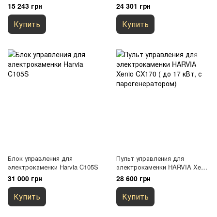
CON 6 (18-25 кВт)
15 243 грн
24 301 грн
Купить
Купить
Блок управления для
Пульт управления для
электрокаменки Harvia C105S
электрокаменки HARVIA Xenio
CX170 ( до 17 кВт, с
31 000 грн
28 600 грн
парогенератором)
Купить
Купить