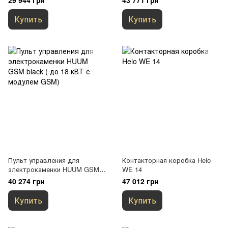
29 944 грн
43 771 грн
Купить
Купить
Пульт управления для
Контакторная коробка Helo
электрокаменки HUUM GSM
WE 14
black ( до 18 кВТ с модулем
40 274 грн
47 012 грн
GSM)
Купить
Купить