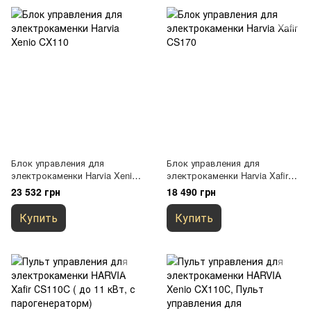
Блок управления для
Блок управления для
электрокаменки Harvia Xenio
электрокаменки Harvia Xafir
CX110
CS170
23 532 грн
18 490 грн
Купить
Купить