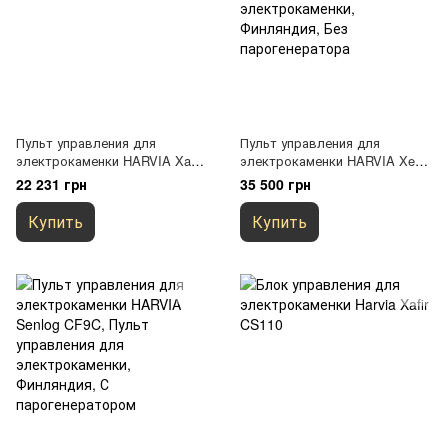
Пульт управления для
Пульт управления для
электрокаменки HARVIA Xafir
электрокаменки HARVIA Xenio
СS110C ( до 11 кВт, с
CX110С
22 231 грн
35 500 грн
парогенераторм)
Купить
Купить