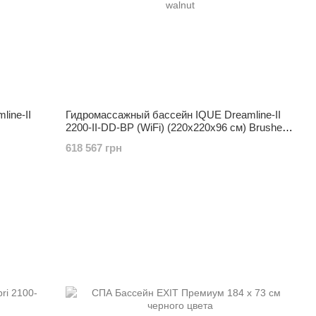
ine-II
Гидромассажный бассейн IQUE Dreamline-II
2200-II-DD-BP (WiFi) (220x220x96 см) Brushed
walnut
618 567 грн