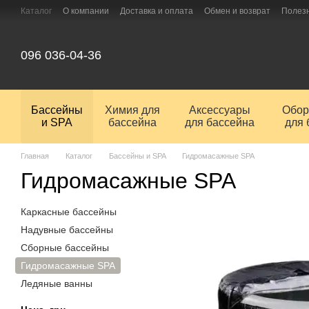
Перейти к основному контенту
Каталог
О компании
Доставка и оплата
Обмен и возврат
Полез
096 036-04-36
Бассейны
Химия для
Аксессуары
Обор
и SPA
бассейна
для бассейна
для 
Главная
Каталог
Бассейны и SPA
Гидромасажные SPA
Гидромасажные SPA
Каркасные бассейны
Надувные бассейны
Сборные бассейны
Гидромасажные SPA
Ледяные ванны