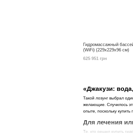
Гидромассажный бассей
(WiFi) (229х229х96 см)
625 951 грн
«Джакузи: вода
Такой лозунг выбрал оди
желающие. Случилось это
опыте, поскольку купить
Для лечения ил
Те, кто решил купить гид