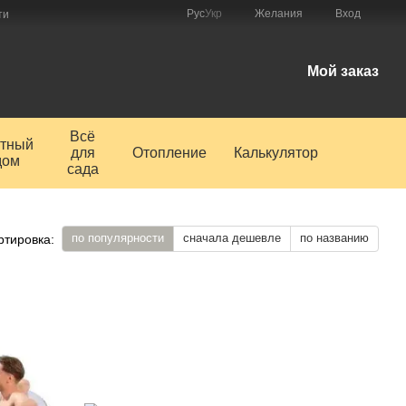
Рус
Укр
Желания
Вход
ти
Мой заказ
Всё
тный
для
Отопление
Калькулятор
дом
сада
по популярности
сначала дешевле
по названию
ртировка: