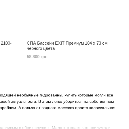
 2100-
СПА Бассейн EXIT Премиум 184 x 73 см
черного цвета
58 800 грн
зводящей необычные гидрованны, купить которые могли все
воей актуальности. В этом легко убедиться на собственном
 проблем. А польза от водного массажа просто колоссальная.
правдивым в обоих случаях. Мало кто знает, что придумали