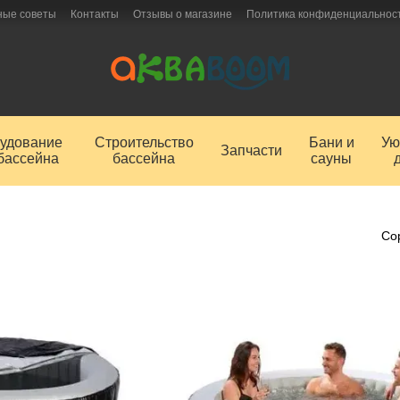
ные советы
Контакты
Отзывы о магазине
Политика конфиденциальнос
удование
Строительство
Бани и
Ую
Запчасти
бассейна
бассейна
сауны
Со