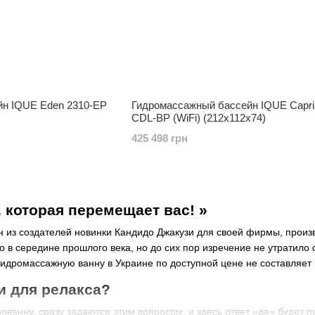
н IQUE Eden 2310-EP
Гидромассажный бассейн IQUE Capri
CDL-BP (WiFi) (212х112х74)
425 498 грн
, которая перемещает вас! »
н из создателей новинки Кандидо Джакузи для своей фирмы, прои
 в середине прошлого века, но до сих пор изречение не утратило с
 гидромассажную ванну в Украине по доступной цене не составляет
и для релакса?
рованну, сразу задаются этим вопросом, и здесь ответ «да» будет 