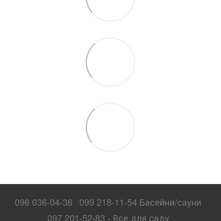
096 036-04-36
099 218-11-54 Басейни/сауни
097 201-52-83 - Все для саду