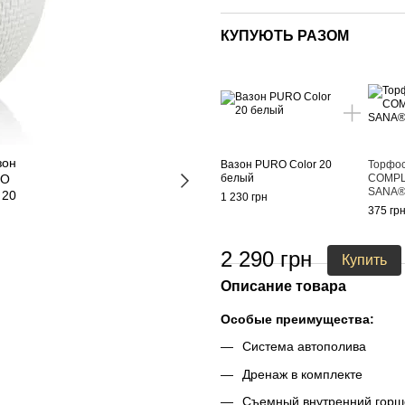
КУПУЮТЬ РАЗОМ
Вазон PURO Color 20
Торфо
белый
COMPL
SANA®
1 230 грн
375 гр
2 290 грн
Купить
Описание товара
Особые преимущества:
Система автополива
Дренаж в комплекте
Съемный внутренний горш