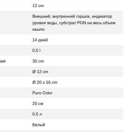
12 cm
Внешний, внутренний горшок, индикатор
уровня воды, субстрат PON на весь объем
кашпо.
14 дней
0,5 l
ния
30 cm
Ø 12 cm
Ø 20 x 16 cm
Puro Color
20 см
0,5 л
Белый