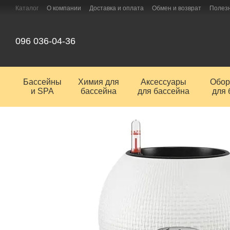
Перейти к основному контенту
Каталог
О компании
Доставка и оплата
Обмен и возврат
Полез
096 036-04-36
Бассейны
Химия для
Аксессуары
Обор
и SPA
бассейна
для бассейна
для 