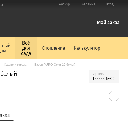
Рус
Укр
Желания
Вход
ти
Мой заказ
Всё
тный
для
Отопление
Калькулятор
дом
сада
Кашпо и горшки
Вазон PURO Color 20 белый
 белый
Артикул
F0000015622
аказ