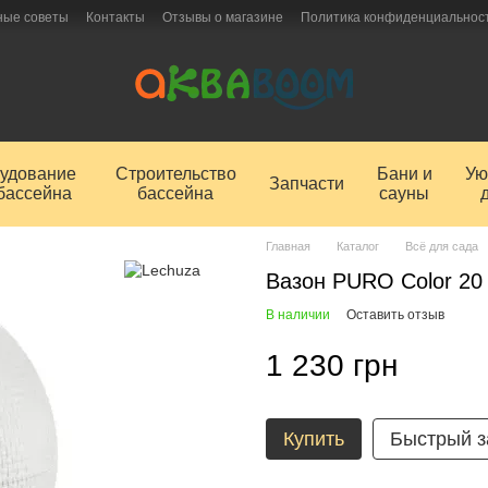
ные советы
Контакты
Отзывы о магазине
Политика конфиденциальнос
удование
Строительство
Бани и
Ую
Запчасти
бассейна
бассейна
сауны
Главная
Каталог
Всё для сада
Вазон PURO Color 20
В наличии
Оставить отзыв
1 230 грн
Купить
Быстрый з