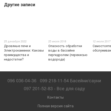
Другие записи
25 декабря 2022
25 июля 2018
12 июля 2017
Дровяные печи и
Опасность обработки
Самостоят
Электрокаменки: Каковы
воды в бассейне
обслуживан
преимущества и
пергидролем (перекисью
недостатки?
водорода)
096 036-04-36
099 218-11-54 Басейни/сауни
097 201-52-83 - Все для саду
Контакты
Полная версия сайта