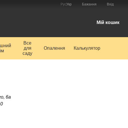
Рус
Укр
Бажання
Вхід
і
Мій кошик
Все
ишний
для
Опалення
Калькулятор
ім
саду
о, 6а
10