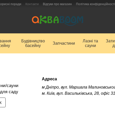
Корисні поради
Контакти
Відгуки про магазин
Політика конфіденційност
ування
Будівництво
Лазні та
Зат
Запчастини
сейну
басейну
сауни
д
Адреса
йни/сауни
м Дніпро, вул. Маршала Малиновськог
 для саду
м. Київ, вул. Васильківська, 28, офіс 3
к