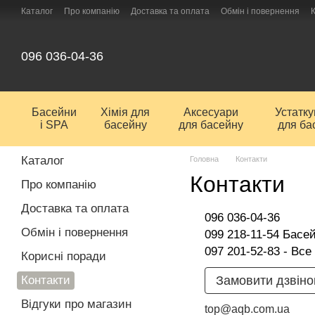
Перейти до основного контенту
Каталог
Про компанію
Доставка та оплата
Обмін і повернення
096 036-04-36
Басейни
Хімія для
Аксесуари
Устатк
і SPA
басейну
для басейну
для ба
Каталог
Головна
Контакти
Контакти
Про компанію
Доставка та оплата
096 036-04-36
Обмін і повернення
099 218-11-54 Басе
097 201-52-83 - Все
Корисні поради
Контакти
Замовити дзвіно
Відгуки про магазин
top@aqb.com.ua