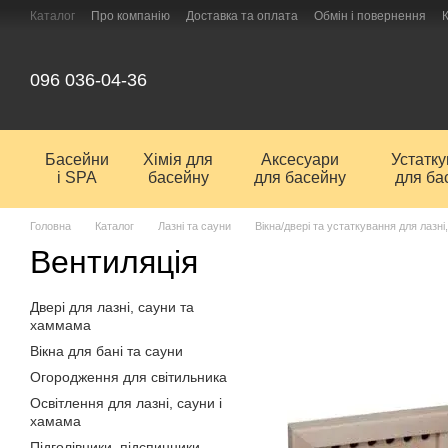
Перейти до основного контенту
Каталог
Про компанію
Доставка та оплата
Обмін і повернення
096 036-04-36
Басейни
Хімія для
Аксесуари
Устатк
і SPA
басейну
для басейну
для ба
Головна
Каталог
Лазні та сауни
Вікна/двері та устаткування для лазн
Вентиляція
Двері для лазні, сауни та
хаммама
Вiкна для банi та сауни
Огородження для світильника
Освітлення для лазні, сауни і
хамама
Підголівники, підспинники