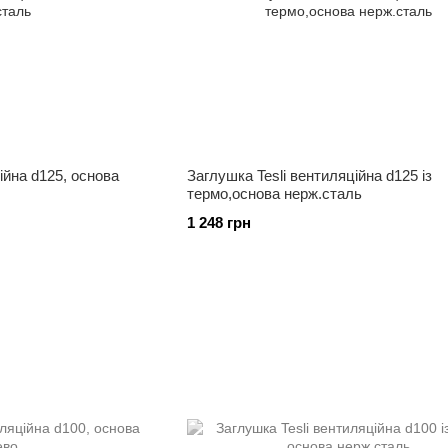
ійна d125, основа
Заглушка Tesli вентиляційна d125 із
термо,основа нерж.сталь
1 248 грн