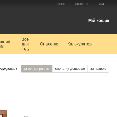
Рус
Укр
Бажання
Вхід
і
Мій кошик
Все
ишний
для
Опалення
Калькулятор
ім
саду
за популярністю
спочатку дешевше
за назвою
ортування: