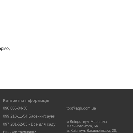
ермо,
Контактна інформація
096 036-04-36
top@aqb.com.ua
099 218-11-54 Басейни/сауни
м Дніпро, вул. Маршала
097 201-52-83 - Все для саду
Малиновського, 6а
м. Київ, вул. Васильківська, 28,
Виникли труднощі?