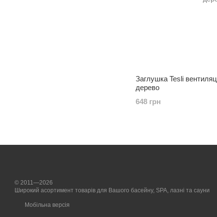
Заглушка Tesli вентиляц
дерево
648 грн
© 2011—2026
Широкий асортимент товарів для Вашого басейну, SPA, лазні та сауни
Мобільна версія