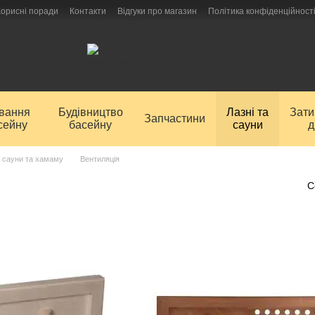
Корисні поради
Контакти
Відгуки про магазин
Політика конфіденційност
ування
Будівництво
Лазні та
Зат
Запчастини
сейну
басейну
сауни
д
і, сауни та хамаму
Вентиляція
С