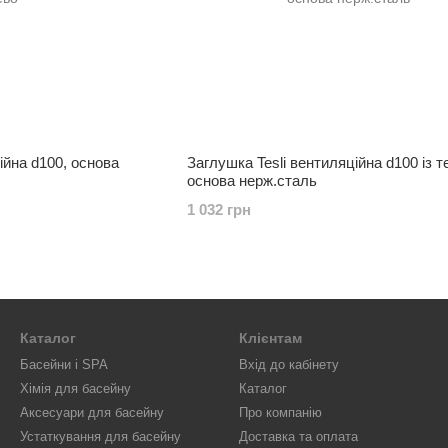
ійна d100, основа
Заглушка Tesli вентиляційна d100 із т
основа нерж.сталь
1 032 грн
Каталог
Клієнтам
Басейни і SPA
Вхід до кабінету
Хімія для басейну
Каталог
Аксесуари для басейну
Про компанію
Устаткування для басейну
Доставка та оплата