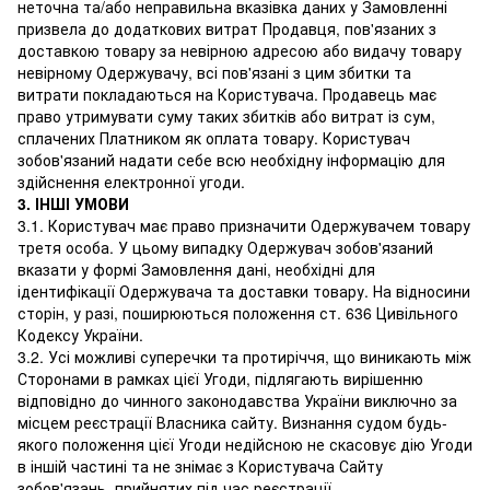
неточна та/або неправильна вказівка ​​даних у Замовленні
призвела до додаткових витрат Продавця, пов'язаних з
доставкою товару за невірною адресою або видачу товару
невірному Одержувачу, всі пов'язані з цим збитки та
витрати покладаються на Користувача. Продавець має
право утримувати суму таких збитків або витрат із сум,
сплачених Платником як оплата товару. Користувач
зобов'язаний надати себе всю необхідну інформацію для
здійснення електронної угоди.
3. ІНШІ УМОВИ
3.1. Користувач має право призначити Одержувачем товару
третя особа. У цьому випадку Одержувач зобов'язаний
вказати у формі Замовлення дані, необхідні для
ідентифікації Одержувача та доставки товару. На відносини
сторін, у разі, поширюються положення ст. 636 Цивільного
Кодексу України.
3.2. Усі можливі суперечки та протиріччя, що виникають між
Сторонами в рамках цієї Угоди, підлягають вирішенню
відповідно до чинного законодавства України виключно за
місцем реєстрації Власника сайту. Визнання судом будь-
якого положення цієї Угоди недійсною не скасовує дію Угоди
в іншій частині та не знімає з Користувача Сайту
зобов'язань, прийнятих під час реєстрації.