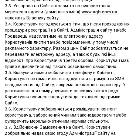
3.3. Усі права на Сайт загалом та на використання
мережевої адреси (доменного імені)
www.aqb.com.ua
належать Власнику сайту.
3.4. Користувач погоджується з тим, що після проходження
процедури реєстрації на Сайті, Адміністрація сайту та/або
Продавець надсилатиме на електронну адресу
Користувачів листи та/або повідомлення, у тому числі
рекламного характеру. Разом з цим Сайт зобов'язується не
передавати електронну адресу, а також будь-які інші
відомості про Користувачів третім особам. Користувач має
право відмовитися від такого розсилання самостійно.
3.5. Вказуючи номер мобільного телефону в Кабінеті,
Користувач автоматично погоджується отримувати SMS-
повідомлення від Сайту, зокрема рекламного характеру. У
разі виникнення наміру зупинити розсилку такого роду,
Користувач повинен звернутися до технічної підтримки
Сайту.
3.6. Користувачу забороняється розміщувати контент
користувача, заборонений чинним законодавством та/або
суперечить морально-етичним нормам спільноти.
3.7. Здійснюючи Замовлення на Сайті, Користувач
добровільно надає свою згоду Адміністрації сайту на