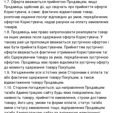
1.7. Оферта вважається прийнятою Продавцем, якщо
Продавець здійснив дії, що свідчать про прийняття оферти
Користувача, а саме: фактично відвантажив товар,
розпочав надання послуг відповідно до умов, передбачених
офертою Користувача, надав рахунок на оплату замовлених
товарів.
1.8. Продавець має право запропонувати реалізувати товар
на інших умовах після одержання оферти Користувача. У
такому разі ця пропозиція вважається зустрічною офертою і
має бути прийнята Користувачем. Прийняттям зустрічної
оферти вважається фактичне отримання Користувачем та/
або Одержувачем товару за умов, передбачених зустрічною
офертою. Продавець має право відкликати зустрічну оферту
до моменту одержання товару Покупцем.
1.9. Узгодженням усіх істотних умов Сторонами є оплата та/
або фактичне одержання товару Покупцем, а також
відвантаження товару Продавцем.
1.10. Сторони погоджуються, що направлення Продавцем
та/або Адміністрацією сайту будь-яких повідомлень про
наявність товару, прийняття замовлення, строки доставки
товару, його ціну, умови та форми оплати, статус та/або
зміни статусу замовлення тощо, відправлених Продавцем
та/або Адміністрацією сайту за допомогою електронної