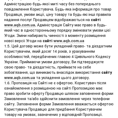
Адміністрацією будь-якої миті часу без попереднього
повідомлення Користувача. Будь-яка інформація про товар
Продавця, умови акції, ціну товару та будь-які інші правила
надання послуг Продавцем відображаються на
сайті
www.aqb.com.ua
.
Адміністрація Сайту має право в будь-
який час в односторонньому порядку змінювати умови цієї
Угоди. Зміни набирають чинності з моменту розміщення
нової версії Угоди на
сайті
www.aqb.com.ua
1.5. Цей договір може бути укладений право- та дієздатним
Користувачем, який досяг 14 років, з урахуванням
особливостей, передбачених главою 4 Цивільного Кодексу
України. Приймаючи умови договору, Ви підтверджуєте
свою право- та дієздатність, приймаєте на себе
зобов'язання, що виникають внаслідок використання
сайту
www.aqb.com.ua
та укладення цього договору.
1.6. Пропозиція на Сайті не є офертою. Користувач після
ознайомлення з розміщеною на сайті Пропозицією має
право зробити оферту Продавцю шляхом заповнення форми
Замовлення та/або здійснити замовлення через телефони
сайту. Заповнення форми Замовлення вважається офертою
Користувача Продавцю для придбання Користувачем
товару на умовах, зазначених у відповідній Пропозиції.