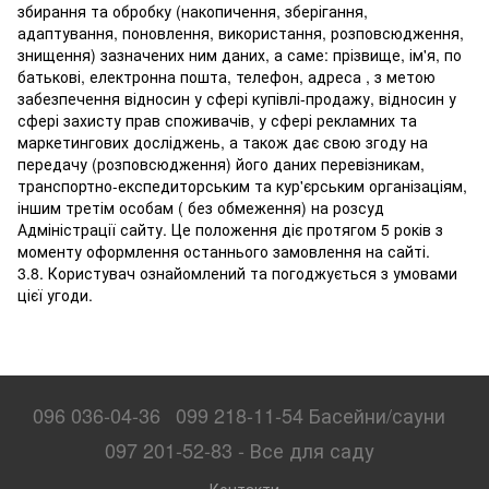
збирання та обробку (накопичення, зберігання,
адаптування, поновлення, використання, розповсюдження,
знищення) зазначених ним даних, а саме: прізвище, ім'я, по
батькові, електронна пошта, телефон, адреса , з метою
забезпечення відносин у сфері купівлі-продажу, відносин у
сфері захисту прав споживачів, у сфері рекламних та
маркетингових досліджень, а також дає свою згоду на
передачу (розповсюдження) його даних перевізникам,
транспортно-експедиторським та кур'єрським організаціям,
іншим третім особам ( без обмеження) на розсуд
Адміністрації сайту. Це положення діє протягом 5 років з
моменту оформлення останнього замовлення на сайті.
3.8. Користувач ознайомлений та погоджується з умовами
цієї угоди.
096 036-04-36
099 218-11-54 Басейни/сауни
097 201-52-83 - Все для саду