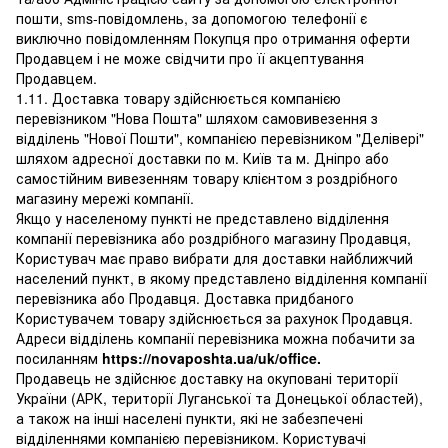
пошти, sms-повідомлень, за допомогою телефонії є
виключно повідомленням Покупця про отримання оферти
Продавцем і не може свідчити про її акцептування
Продавцем.
1.11. Доставка товару здійснюється компанією
перевізником "Нова Пошта" шляхом самовивезення з
відділень "Нової Пошти", компанією перевізником "Делівері"
шляхом адресної доставки по м. Київ та м. Дніпро або
самостійним вивезенням товару клієнтом з роздрібного
магазину мережі компанії.
Якщо у населеному пункті не представлено відділення
компанії перевізника або роздрібного магазину Продавця,
Користувач має право вибрати для доставки найближчий
населений пункт, в якому представлено відділення компанії
перевізника або Продавця. Доставка придбаного
Користувачем товару здійснюється за рахунок Продавця.
Адреси відділень компанії перевізника можна побачити за
посиланням
https://novaposhta.ua/uk/office.
Продавець не здійснює доставку на окуповані території
України (АРК, території Луганської та Донецької областей),
а також на інші населені пункти, які не забезпечені
відділеннями компанією перевізником. Користувачі