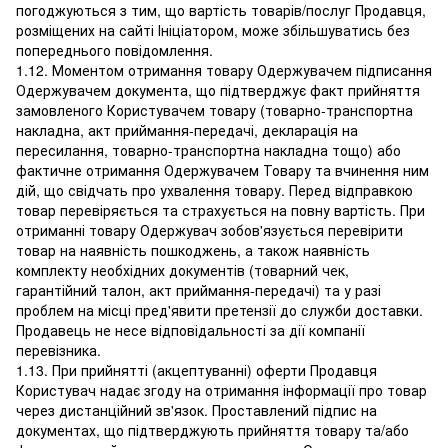
погоджуються з тим, що вартість товарів/послуг Продавця,
розміщених на сайті Ініціатором, може збільшуватись без
попереднього повідомлення.
1.12. Моментом отримання товару Одержувачем підписання
Одержувачем документа, що підтверджує факт прийняття
замовленого Користувачем товару (товарно-транспортна
накладна, акт приймання-передачі, декларація на
пересилання, товарно-транспортна накладна тощо) або
фактичне отримання Одержувачем Товару та вчинення ним
дій, що свідчать про ухвалення товару. Перед відправкою
товар перевіряється та страхується на повну вартість. При
отриманні товару Одержувач зобов'язується перевірити
товар на наявність пошкоджень, а також наявність
комплекту необхідних документів (товарний чек,
гарантійний талон, акт приймання-передачі) та у разі
проблем на місці пред'явити претензії до служби доставки.
Продавець не несе відповідальності за дії компанії
перевізника.
1.13. При прийнятті (акцептуванні) оферти Продавця
Користувач надає згоду на отримання інформації про товар
через дистанційний зв'язок. Проставлений підпис на
документах, що підтверджують прийняття товару та/або