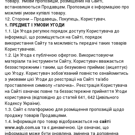
товару. Умови пропозицій, розміщених на Сайті,
встановлюються Продавцем. Пропозиція є інформацією про
можливі умови купівлі товару.
12. Сторони – Продавець, Покупець, Користувач.
1. ПРЕДМЕТ І УМОВИ УГОДИ
1.1. Ця Угода регулює порядок доступу Користувача до
інформації, що розміщується на Сайті, порядок
використання Сайту та можливість передачі таких товарів
Користувачеві.
1.2. Ця Угода є публічною офертою. Використовуючи
матеріали та інструменти Сайту, Користувач вважається
беззастережним і таким, що безумовно приймає (акцептує)
цю Угоду. Користувач зобов'язаний повністю ознайомитись
з умовами цієї Угоди до реєстрації на Сайті та/або
проставлення символу «галочка». Реєстрація Користувача
на Сайті означає повне та беззастережне прийняття Угоди
користувача (відповідно до статей 641, 642 Цивільного
Кодексу України).
1.3. Сайт є платформою для розміщення пропозицій щодо
продажу товарів Продавцями.
1.4. Інформація про товар відображається на
сайті
www.aqb.com.ua
та є динамічною. Це означає, що
інформація може бути оновлена, змінена та доповнена