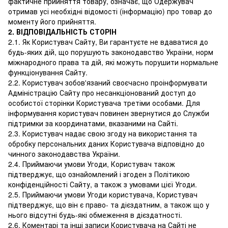
фактичне прийняття товару, означає, що Одержувач
отримав усі необхідні відомості (інформацію) про товар до
моменту його прийняття.
2. ВІДПОВІДАЛЬНІСТЬ СТОРІН
2.1. Як Користувач Сайту, Ви гарантуєте не вдаватися до
будь-яких дій, що порушують законодавство України, норм
міжнародного права та дій, які можуть порушити нормальне
функціонування Сайту.
2.2. Користувач зобов'язаний своєчасно проінформувати
Адміністрацію Сайту про несанкціонований доступ до
особистої сторінки Користувача третіми особами. Для
інформування користувач повинен звернутися до Служби
підтримки за координатами, вказаними на Сайті.
2.3. Користувач надає свою згоду на використання та
обробку персональних даних Користувача відповідно до
чинного законодавства України.
2.4. Приймаючи умови Угоди, Користувач також
підтверджує, що ознайомлений і згоден з Політикою
конфіденційності Сайту, а також з умовами цієї Угоди.
2.5. Приймаючи умови Угоди користувача, Користувач
підтверджує, що він є право- та дієздатним, а також що у
нього відсутні будь-які обмеження в дієздатності.
2.6. Коментарі та інші записи Користувача на Сайті не