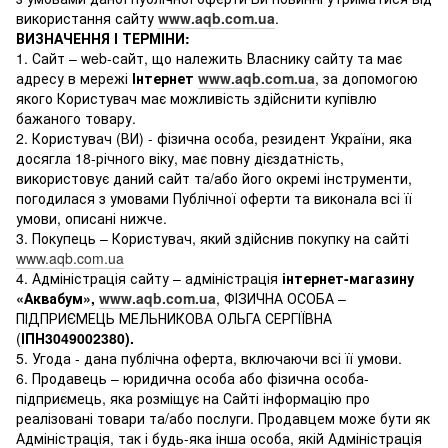
використання сайту
www.aqb.com.ua
.
ВИЗНАЧЕННЯ І ТЕРМІНИ:
1. Сайт – web-сайт, що належить Власнику сайту та має
адресу в мережі
Інтернет
www.aqb.com.ua
, за допомогою
якого Користувач має можливість здійснити купівлю
бажаного товару.
2. Користувач (ВИ) - фізична особа, резидент України, яка
досягла 18-річного віку, має повну дієздатність,
використовує даний сайт та/або його окремі інструменти,
погодилася з умовами Публічної оферти та виконала всі її
умови, описані нижче.
3. Покупець – Користувач, який здійснив покупку на сайті
www.aqb.com.ua
4. Адміністрація сайту – адміністрація
інтернет-магазину
«Аквабум»,
www.aqb.com.ua
, ФІЗИЧНА ОСОБА –
ПІДПРИЄМЕЦЬ МЕЛЬНИКОВА ОЛЬГА СЕРГІЇВНА
(
ІПН3049002380).
5. Угода - дана публічна оферта, включаючи всі її умови.
6. Продавець – юридична особа або фізична особа-
підприємець, яка розміщує на Сайті інформацію про
реалізовані товари та/або послуги. Продавцем може бути як
Адміністрація, так і будь-яка інша особа, якій Адміністрація