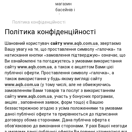
Політика конфіденційності
Політика конфіденційності
Шановний користувач
сайту
www.aqb.com.ua
, звертаємо
Вашу увагу на те, що проставлення символу «галочка» та
натискання кнопки «замовлення підтверджую» означає, що
Ви ознайомлені та погоджуєтесь з умовами використання
сайту
www.aqb.com.ua
, а також є акцептом Вами цієї
публічної оферти. Проставлення символу «галочка», а
також використання у будь-якому вигляді сайту
www.aqb.com.ua
(у тому числі, але не обмежуючись
замовленням Вами товарів та послуг з використанням
сайту
www.aqb.com.ua
, участь у бонусних програмах,
акціях , заповнення заявок, форм тощо) є Вашою
беззастережною згодою з усіма положеннями та умовами
даної публічної оферти та прирівнюється до підписання
договору обома сторонами. Дана публічна оферта є
обов'язковою до виконання сторонами. У разі Вашої незгоди
з умовами даної публічної оферти Ви повинні утриматися від