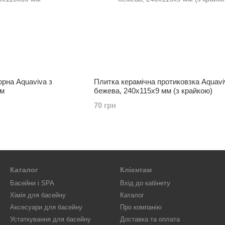
рна Aquaviva з
Плитка керамічна протиковзка Aquavi
мм
бежева, 240х115х9 мм (з крайкою)
70 грн
Каталог
Клієнтам
Басейни і SPA
Вхід до кабінету
Хімія для басейну
Каталог
Аксесуари для басейну
Про компанію
Устаткування для басейну
Доставка та оплата