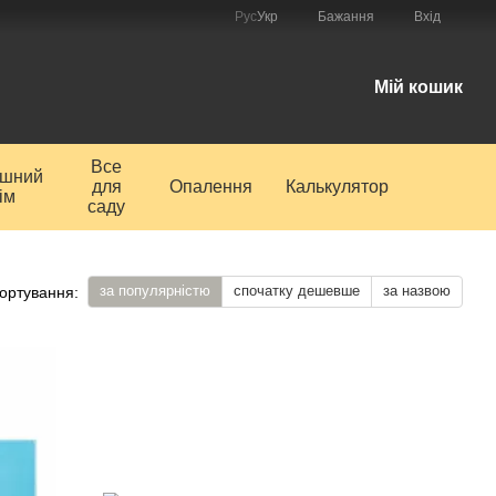
Рус
Укр
Бажання
Вхід
і
Мій кошик
Все
ишний
для
Опалення
Калькулятор
ім
саду
за популярністю
спочатку дешевше
за назвою
ортування: