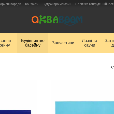
Корисні поради
Контакти
Відгуки про магазин
Політика конфіденційност
ування
Будівництво
Лазні та
Зат
Запчастини
сейну
басейну
сауни
д
С