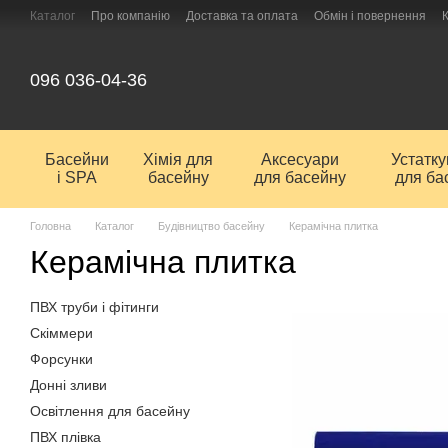
Перейти до основного контенту
Каталог
Про компанію
Доставка та оплата
Обмін і повернення
096 036-04-36
Басейни
Хімія для
Аксесуари
Устатк
і SPA
басейну
для басейну
для ба
Головна
Каталог
Будівництво басейну
Керамічна плитка
Керамічна плитка
ПВХ труби і фітинги
Скіммери
Форсунки
Донні зливи
Освітлення для басейну
ПВХ плівка