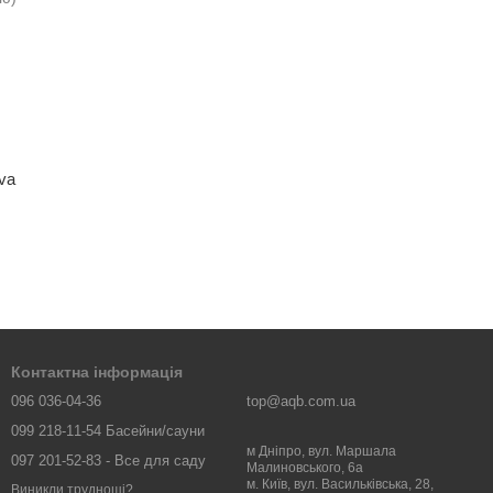
va
Контактна інформація
096 036-04-36
top@aqb.com.ua
099 218-11-54 Басейни/сауни
м Дніпро, вул. Маршала
097 201-52-83 - Все для саду
Малиновського, 6а
м. Київ, вул. Васильківська, 28,
Виникли труднощі?