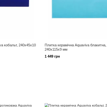
va кобальт, 240x45x10
Плитка керамічна Aquaviva блакитна,
240х115х9 мм
1 449 грн