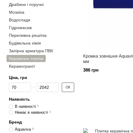
Драбини і поручні
Мозаїка
Водоспади
Гідромасаж
Переливна решітка
Будівельна хімія
Запірна арматура ПВХ
Кромка зовнішня Aquavi
Керамічна плитка
мм
Керамограніт
386 грн
Ціна, грн
Від Ціна, грн
До Ціна, грн
ОК
Наявність
В наявності
5
Немає в наявності
3
Бренд
Aquaviva
8