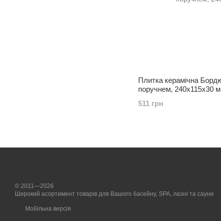
Плитка керамічна Бордю
поручнем, 240х115х30 
511 грн
© 2011—2026
Широкий асортимент товарів для Вашого басейну, SPA, лазні та сауни
Мобільна версія