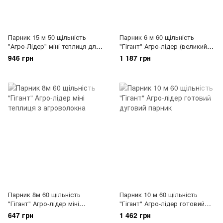
Парник 15 м 50 щільність
Парник 6 м 60 щільність
"Агро-Лідер" міні теплиця для
"Гігант" Агро-лідер (великий
дачі
парник з агрополотна)
946 грн
1 187 грн
Парник 8м 60 щільність
Парник 10 м 60 щільність
"Гігант" Агро-лідер міні
"Гігант" Агро-лідер готовий
теплиця з агроволокна
дуговий парник
647 грн
1 462 грн