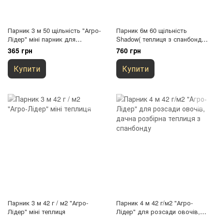
Парник 3 м 50 щільність "Агро-
Парник 6м 60 щільність
Лідер" міні парник для
Shadow( теплиця з спанбонду)
розсади
міні парники
365 грн
760 грн
Купити
Купити
Парник 3 м 42 г / м2 "Агро-
Парник 4 м 42 г/м2 "Агро-
Лідер" міні теплиця
Лідер" для розсади овочів,