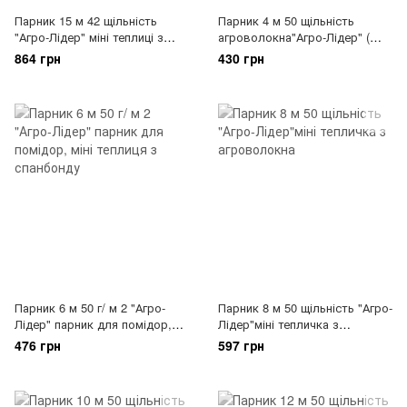
Парник 15 м 42 щільність
Парник 4 м 50 щільність
"Агро-Лідер" міні теплиці з
агроволокна"Агро-Лідер" (
спанбонду
міні парники для розсади)
864 грн
430 грн
парник для огірків
Парник 6 м 50 г/ м 2 "Агро-
Парник 8 м 50 щільність "Агро-
Лідер" парник для помідор,
Лідер"міні тепличка з
міні теплиця з спанбонду
агроволокна
476 грн
597 грн