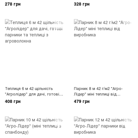
дачна розбірна теплиця з
278 грн
328 грн
спанбонду
Теплиця 6 м 42 щільність
Парник 8 м 42 г/м2 "Агро-
"Агролідер" для дачі, готові
Лідер" міні теплиці від
парники та теплиці з
виробника
408 грн
479 грн
агроволокна