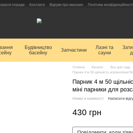
Корисні поради
Контакти
Відгуки про магазин
Політика конфіденційност
ування
Будівництво
Лазні та
Зат
Запчастини
сейну
басейну
сауни
д
Головна
Каталог
Все для саду
Парник 4 м 50 щільність агроволокна"Агр
Парник 4 м 50 щільніс
міні парники для розс
Немає в наявності
Написати відгу
430 грн
Повідомити, коли з'яв