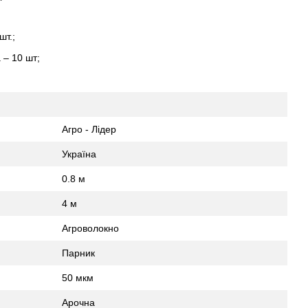
шт.;
 – 10 шт;
Агро - Лідер
Україна
0.8 м
4 м
Агроволокно
Парник
50 мкм
Арочна