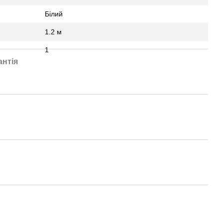
Білий
1.2 м
1
антія