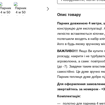
Опис товару
Парник довжиною 4 метри, 
конструкцію для експлуатації.
легкістю вставляються кілочки
полегшили входять в набір клі
його в будь-якому зручному міс
ВАЖЛИВО!!!
Якщо Ви купите п
розсаду, накрити і не турбува
агроволокна, а саме: повітрообм
(до -7). Завдяки таким власти
самостійно. Це дуже зручно як
Парник-теплиця дуже добре пі
Для оформлення замовлення 
звертайтесь за номером - +38 
Комплектація:
полотно для парника 4 метр