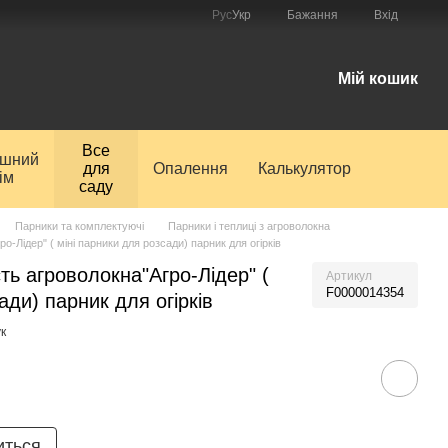
Рус
Укр
Бажання
Вхід
і
Мій кошик
Все
ишний
для
Опалення
Калькулятор
ім
саду
Парники та комплектуючі
Парники і теплиці з агроволокна
о-Лідер" ( міні парники для розсади) парник для огірків
ть агроволокна"Агро-Лідер" (
Артикул
F0000014354
ади) парник для огірків
к
иться