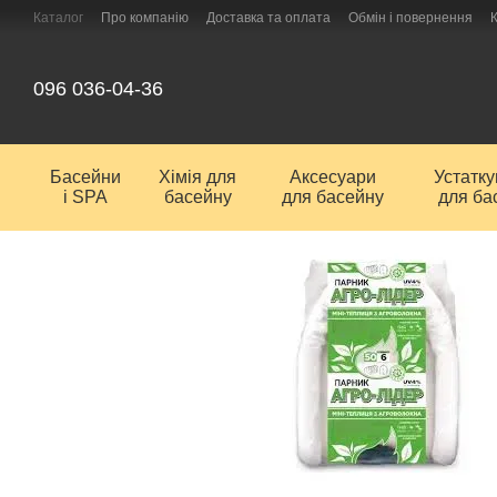
Перейти до основного контенту
Каталог
Про компанію
Доставка та оплата
Обмін і повернення
096 036-04-36
Басейни
Хімія для
Аксесуари
Устатк
і SPA
басейну
для басейну
для ба