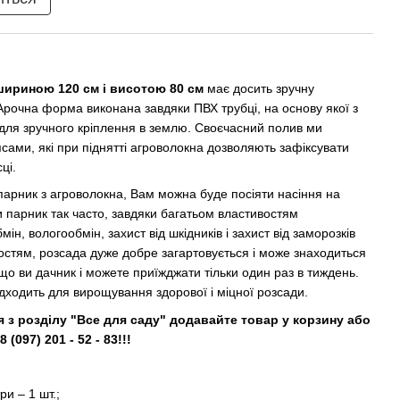
шириною 120 см і висотою 80 см
має досить зручну
 Арочна форма виконана завдяки ПВХ трубці, на основу якої з
 для зручного кріплення в землю. Своєчасний полив ми
псами, які при піднятті агроволокна дозволяють зафіксувати
ці.
арник з агроволокна, Вам можна буде посіяти насіння на
ти парник так часто, завдяки багатьом властивостям
ін, вологообмін, захист від шкідників і захист від заморозків
востям, розсада дуже добре загартовується і може знаходиться
що ви дачник і можете приїжджати тільки один раз в тиждень.
дходить для вирощування здорової і міцної розсади.
з розділу "Все для саду" додавайте товар у корзину або
(097) 201 - 52 - 83!!!
и – 1 шт.;