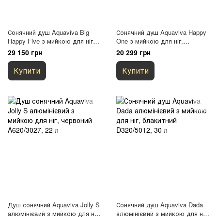
Сонячний душ Aquaviva Big
Сонячний душ Aquaviva Happy
Happy Five з мийкою для ніг,
One з мийкою для ніг,
синій F620/5002, 36 л
червоний F120/3027, 23 л
29 150 грн
20 299 грн
Купити
Купити
Душ сонячний Aquaviva Jolly S
Сонячний душ Aquaviva Dada
алюмінієвий з мийкою для ніг,
алюмінієвий з мийкою для ніг,