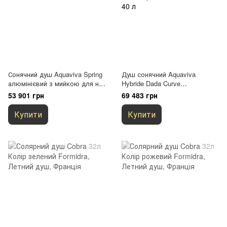
Сонячний душ Aquaviva Spring
Душ сонячний Aquaviva
алюмінієвий з мийкою для ніг,
Hybride Dada Curve
зелений A120/6016, 25 л
алюмінієвий з мийкою для ніг,
53 901 грн
69 483 грн
антрацит DS-D363NX, 40 л
Купити
Купити