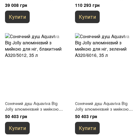
червоний A620/3027, 22 л
блакитний D320/5012, 30 л
39 008 грн
110 293 грн
Купити
Купити
Сонячний душ Aquaviva Big
Сонячний душ Aquaviva Big
Jolly алюмінієвий з мийкою
Jolly алюмінієвий з мийкою
для ніг, блакитний A320/5012,
для ніг, зелений A320/6016, 35
50 403 грн
50 403 грн
35 л
л
Купити
Купити