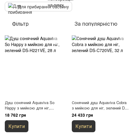
Для прибирання басейну
Фільтр
За популярністю
Душ сонячний Aquaviva So
Сонячний душ Aquaviva Cobra
Happy з мийкою для ніг,
з мийкою для ніг, зелений DS-
зелений DS-H221VE, 28 л
C720VE, 32 л
18 762 грн
24 433 грн
Купити
Купити