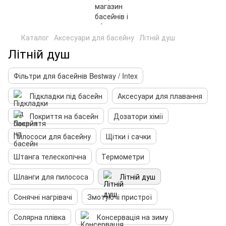
Каталог
Аксесуари для басейну
Літній душ
Літній душ
Фільтри для басейнів Bestway / Intex
Підкладки під басейн
Аксесуари для плавання
Покриття на басейн
Дозатори хімії
Пилососи для басейну
Щітки і сачки
Штанга телескопічна
Термометри
Шланги для пилососа
Літній душ
Сонячні нагрівачі
Змотуючі пристрої
Солярна плівка
Консервація на зиму