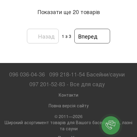
Показати ще 20 товарів
Назад
Вперед
1
з 3
096 036-04-36
099 218-11-54 Басейни/сауни
097 201-52-83 - Все для саду
Контакти
Повна версія сайту
© 2011—2026
Широкий асортимент товарів для Вашого басейну, SPA, лазні
та сауни