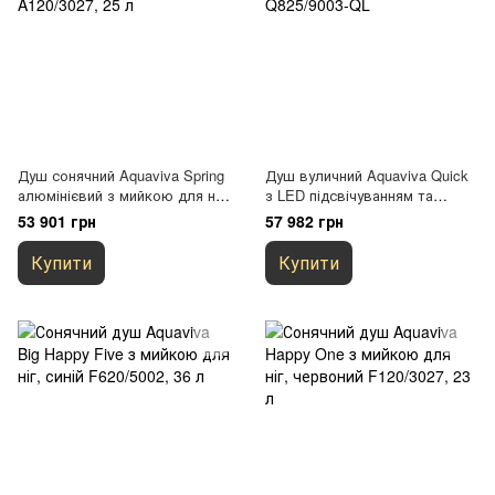
Душ сонячний Aquaviva Spring
Душ вуличний Aquaviva Quick
алюмінієвий з мийкою для ніг,
з LED підсвічуванням та
вишневий A120/3027, 25 л
миттям для ніг, білий
53 901 грн
57 982 грн
Q825/9003-QL
Купити
Купити