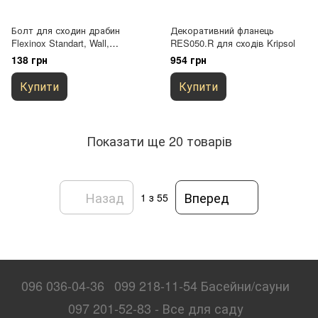
Болт для сходин драбин
Декоративний фланець
Flexinox Standart, Wall,
RES050.R для сходів Kripsol
Overflow, Muro і Mixta
138 грн
954 грн
Купити
Купити
Показати ще 20 товарів
Назад
Вперед
1
з 55
096 036-04-36
099 218-11-54 Басейни/сауни
097 201-52-83 - Все для саду