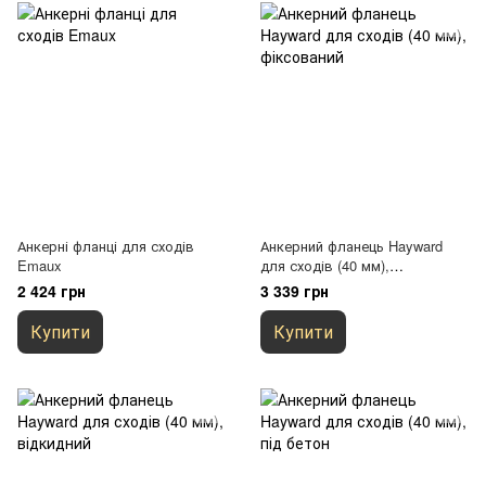
Анкерні фланці для сходів
Анкерний фланець Hayward
Emaux
для сходів (40 мм),
фіксований
2 424 грн
3 339 грн
Купити
Купити