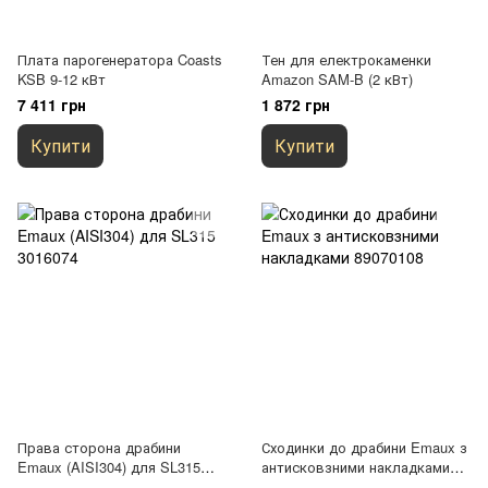
Плата парогенератора Coasts
Тен для електрокаменки
KSB 9-12 кВт
Amazon SAM-B (2 кВт)
7 411 грн
1 872 грн
Купити
Купити
Права сторона драбини
Сходинки до драбини Emaux з
Emaux (AISI304) для SL315
антисковзними накладками
3016074
89070108