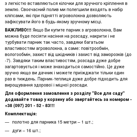
з легкістю вставляються кілочки для зручного кріплення в
землю. Своєчасний полив ми полегшили входять в набір
кліпсами, які при піднятті агроволокна дозволяють
зафіксувати його в будь-якому зручному місці.
ВАЖЛИВО!!!
Якщо Ви купите парник з агроволокна, Вам
можна буде посіяти насіння на розсаду, накрити і не
турбувати парник так часто, завдяки багатьом
властивостям агроволокна, а саме: повітрообмін,
вологообмін, захист від шкідників і захист від заморозків (до
-7). Завдяки таким властивостям, розсада дуже добре
загартовується і може знаходиться самостійно. Це дуже
зручно якщо ви дачник і можете приїжджати тільки один
раз в тиждень. Парник-теплиця дуже добре підходить для
вирощування здорової і міцної розсади.
Для оформлення замовлення з розділу "Все для саду"
додавайте товар у корзину або звертайтесь за номером -
+38 (097) 201 - 52 - 83!!!
Комплектація:
полотно для парника 15 метри – 1 шт.;
дуги – 16 шт.;