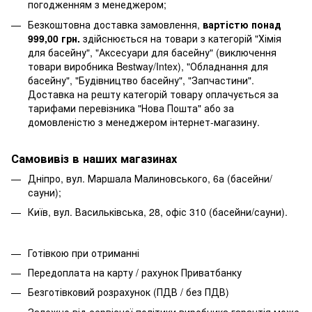
погодженням з менеджером;
Безкоштовна доставка замовлення,
вартістю понад
999,00 грн.
здійснюється на товари з категорій "Хімія
для басейну", "Аксесуари для басейну" (виключення
товари виробника Bestway/Intex), "Обладнання для
басейну", "Будівництво басейну", "Запчастини".
Доставка на решту категорій товару оплачується за
тарифами перевізника "Нова Пошта" або за
домовленістю з менеджером інтернет-магазину.
Самовивіз в наших магазинах
Дніпро, вул. Маршала Малиновського, 6а (басейни/
сауни);
Київ, вул. Васильківська, 28, офіс 310 (басейни/сауни).
Готівкою при отриманні
Передоплата на карту / рахунок Приватбанку
Безготівковий розрахунок (ПДВ / без ПДВ)
Залежно від сервісної політики виробника гарантія може