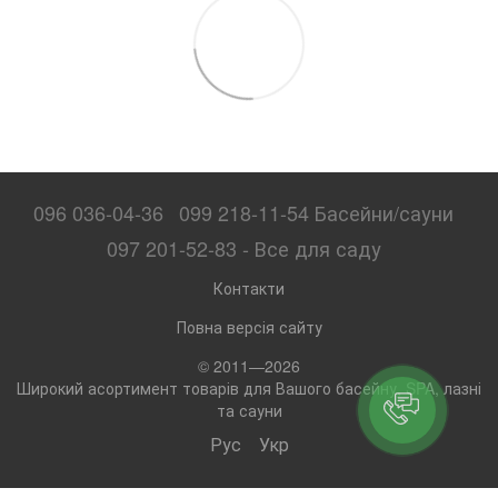
096 036-04-36
099 218-11-54 Басейни/сауни
097 201-52-83 - Все для саду
Контакти
Повна версія сайту
© 2011—2026
Широкий асортимент товарів для Вашого басейну, SPA, лазні
та сауни
Рус
Укр