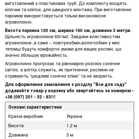
виготовлений з пластикових труб. До комплекту входять
кілочки та кліпси, для швидкого монтажу. При виготовленні
парників використовується тільки високоякісне
агроволокно.
Висота парника 120 см, ширина 160 см, довжина 3 метри
.
Щільність агроволокна 60г/м2. Завдяки властивостям
агроволокна ,а саме – повітреобмін,вологообмін у міні
теплиці будуть комфортні умови для ваших рослин, що
значно збільшує врожайність.
Агроволокно пропускає та рівномірно розсіює сонячне
світло, а влітку служить, як притінення, рослини не
отримують “шкідливі сонячні опіки” та не хворіють.
Для оформлення замовлення з розділу "Все для саду"
додавайте товар у корзину або звертайтесь за номером -
+38 (097) 201 - 52 - 83!!!
Основні характеристики
Країна виробник
Україна
Висота
1.2 м
Довжина
3 м