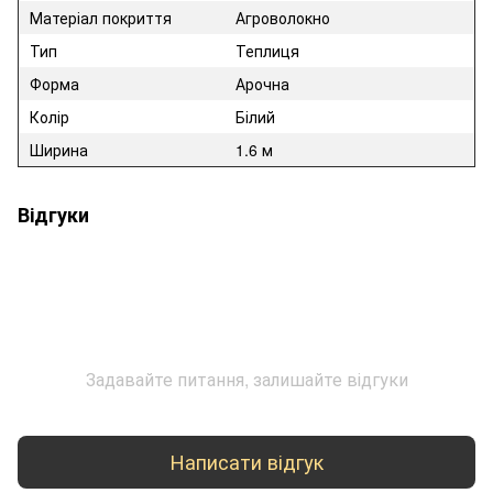
Матеріал покриття
Агроволокно
Тип
Теплиця
Форма
Арочна
Колір
Білий
Ширина
1.6 м
Відгуки
Задавайте питання, залишайте відгуки
Написати відгук