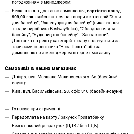
погодженням з менеджером;
Безкоштовна доставка замовлення,
вартістю понад
999,00 грн.
здійснюється на товари з категорій "Хімія
для басейну", "Аксесуари для басейну" (виключення
товари виробника Bestway/Intex), "Обладнання для
басейну", "Будівництво басейну", "Запчастини".
Доставка на решту категорій товару оплачується за
тарифами перевізника "Нова Пошта" або за
домовленістю з менеджером інтернет-магазину.
Самовивіз в наших магазинах
Дніпро, вул. Маршала Малиновського, 6а (басейни/
сауни);
Київ, вул. Васильківська, 28, офіс 310 (басейни/сауни).
Готівкою при отриманні
Передоплата на карту / рахунок Приватбанку
Безготівковий розрахунок (ПДВ / без ПДВ)
Залежно від сервісної політики виробника гарантія може