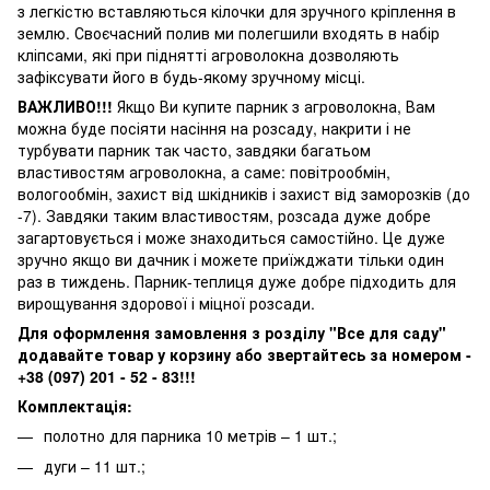
з легкістю вставляються кілочки для зручного кріплення в
землю. Своєчасний полив ми полегшили входять в набір
кліпсами, які при піднятті агроволокна дозволяють
зафіксувати його в будь-якому зручному місці.
ВАЖЛИВО!!!
Якщо Ви купите парник з агроволокна, Вам
можна буде посіяти насіння на розсаду, накрити і не
турбувати парник так часто, завдяки багатьом
властивостям агроволокна, а саме: повітрообмін,
вологообмін, захист від шкідників і захист від заморозків (до
-7). Завдяки таким властивостям, розсада дуже добре
загартовується і може знаходиться самостійно. Це дуже
зручно якщо ви дачник і можете приїжджати тільки один
раз в тиждень. Парник-теплиця дуже добре підходить для
вирощування здорової і міцної розсади.
Для оформлення замовлення з розділу "Все для саду"
додавайте товар у корзину або звертайтесь за номером -
+38 (097) 201 - 52 - 83!!!
Комплектація:
полотно для парника 10 метрів – 1 шт.;
дуги – 11 шт.;