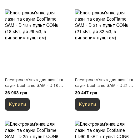
Електрокам'янка для лазні та
Електрокам'янка для лазні та
сауни EcoFlame SAM - D 18 +
сауни EcoFlame SAM - D 21 +
пульт CON6 (18 кВт, до 29 м3,
пульт CON6 (21 кВт, до 32 м3,
36 963 грн
39 447 грн
з виносним пультом)
з виносним пультом)
Купити
Купити