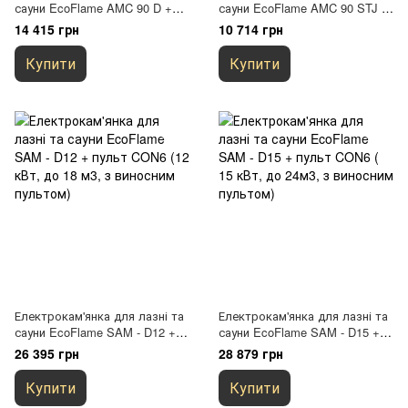
сауни EcoFlame AMC 90 D +
сауни EcoFlame AMC 90 STJ (9
пульт CON4 (9 кВт, до 13м3, з
кВт, до 13м3, з вбудованим
14 415 грн
10 714 грн
виносним пультом)
пультом)
Купити
Купити
Електрокам'янка для лазні та
Електрокам'янка для лазні та
сауни EcoFlame SAM - D12 +
сауни EcoFlame SAM - D15 +
пульт CON6 (12 кВт, до 18 м3,
пульт CON6 ( 15 кВт, до 24м3,
26 395 грн
28 879 грн
з виносним пультом)
з виносним пультом)
Купити
Купити