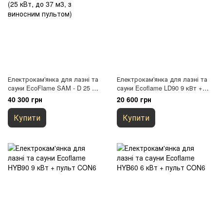
Електрокам'янка для лазні та
Електрокам'янка для лазні та
сауни EcoFlame SAM - D 25 +
сауни Ecoflame LD90 9 кВт +
пульт CON6 (25 кВт, до 37 м3,
пульт CON6
40 300 грн
20 600 грн
з виносним пультом)
Купити
Купити