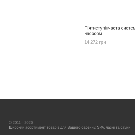
П'ятиступінчаста систе
насосом
14 272 грн
© 2011—2026
Широкий асортимент товарів для Вашого басейну, SPA, лазні та сауни