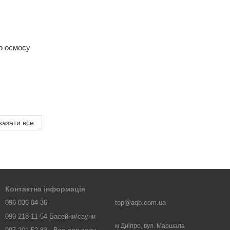
о осмосу
казати все
Контактна інформація
096 036-04-36
top@aqb.com.ua
099 218-11-54 Басейни/сауни
м Дніпро, вул. Маршала