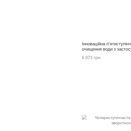
Інноваційна п'ятиступін
очищення води з застос
BACINIX ™
6 073 грн