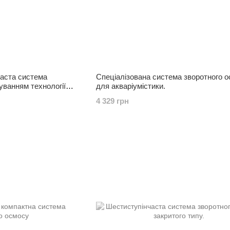
часта система
Спеціалізована система зворотного 
уванням технології
для акваріумістики.
4 329 грн