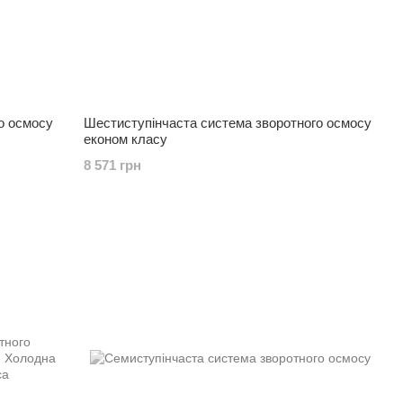
о осмосу
Шестиступінчаста система зворотного осмосу
економ класу
8 571 грн