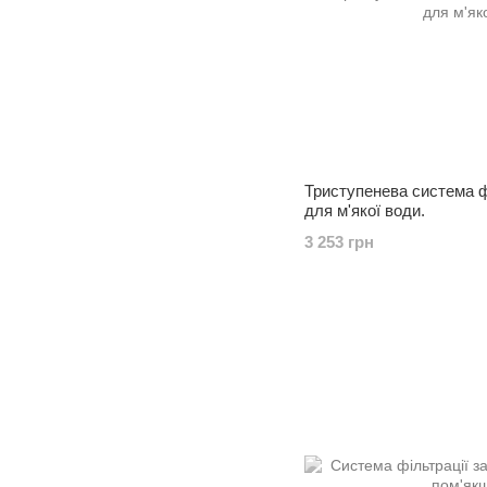
Триступенева система фі
для м'якої води.
3 253 грн