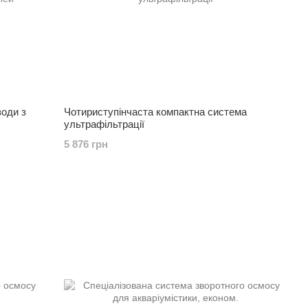
оди з
Чотириступінчаста компактна система
ультрафільтрації
5 876 грн