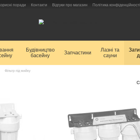
Корисні поради
Контакти
Відгуки про магазин
Політика конфіденційност
ування
Будівництво
Лазні та
Зат
Запчастини
сейну
басейну
сауни
д
Фільтр під мийку
С