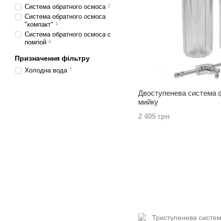
Система обратного осмоса
2
Система обратного осмоса
"компакт"
1
Система обратного осмоса с
помпой
4
Призначення фільтру
Холодна вода
7
Двоступенева система фі
мийку
2 405 грн