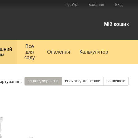
Рус
Укр
Бажання
Вхід
і
Мій кошик
Все
ишний
для
Опалення
Калькулятор
ім
саду
за популярністю
спочатку дешевше
за назвою
ортування: