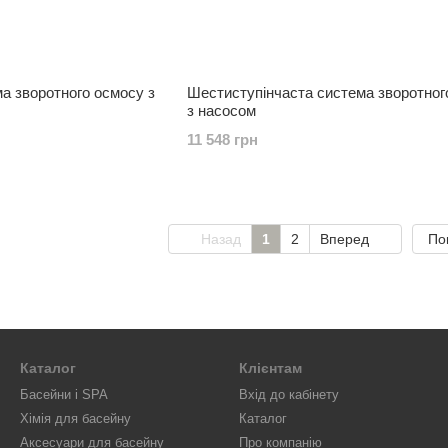
ма зворотного осмосу з
Шестиступінчаста система зворотног
з насосом
11 548 грн
Назад
1
2
Вперед
По
Каталог
Клієнтам
Басейни і SPA
Вхід до кабінету
Хімія для басейну
Каталог
Аксесуари для басейну
Про компанію