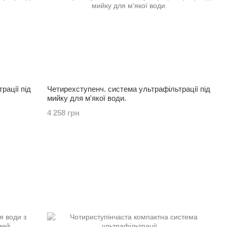
рації під
Четирехступенч. система ультрафільтрації під
мийку для м'якої води.
4 258 грн