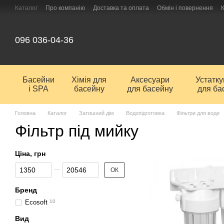
Перейти до основного контенту
Каталог
Про компанію
Доставка та оплата
Обмін і повернення
096 036-04-36
Басейни
Хімія для
Аксесуари
Устатк
і SPA
басейну
для басейну
для ба
Головна
Каталог
Затишний дім
Водопідготовка
Фільтри для води
Фільтр під мийку
Ціна, грн
Від Ціна, грн
До Ціна, грн
ОК
Бренд
Ecosoft
10
Вид