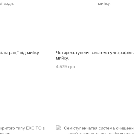
льтрації під мийку
Четирехступенч. система ультрафільт
мийку.
4 579 грн