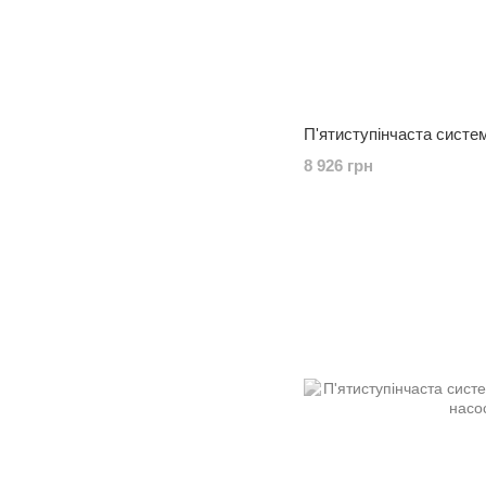
П'ятиступінчаста систе
8 926 грн