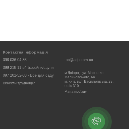
Контактна інформація
096 036-04-36
top@aqb.com.ua
099 218-11-54 Басейни/сауни
м Дніпро, вул. Маршала
097 201-52-83 - Все для саду
Малиновського, 6а
м. Київ, вул. Васильківська, 28,
Виникли труднощі?
офіс 310
Мапа проїзду