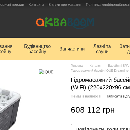
Корисні поради
Контакти
Відгуки про магазин
Політика конфіденційност
ування
Будівництво
Лазні та
Зат
Запчастини
сейну
басейну
сауни
д
Головна
Каталог
Басейни і SPA
Гідромасажний басейн IQUE Dreamline-I
Гідромасажний басейн
(WiFi) (220х220х96 см
Немає в наявності
Написати відгу
608 112 грн
Повідомити, коли з'яв