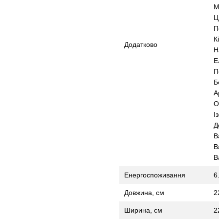
М
Ц
П
К
Додатково
Н
Е
П
Б
А
О
І
Д
В
В
В
Енергоспоживання
6
Довжина, см
2
Ширина, см
2