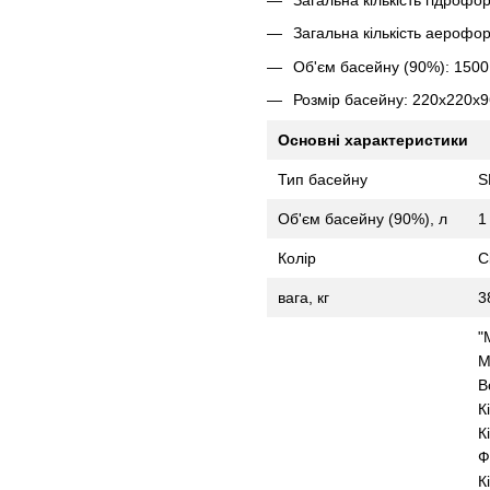
Загальна кількість аерофор
Об'єм басейну (90%): 1500
Розмір басейну: 220х220х9
Основні характеристики
Тип басейну
S
Об'єм басейну (90%), л
1
Колір
С
вага, кг
3
"
М
В
К
К
Ф
К