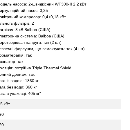
одель насоса: 2-швидкісний WP300-II 2,2 кВт
иркуляційний насос: 0,25
овітряний компресор: 0,4+0,18 кВт
ількість фільтрів: 2
агрівач: 3 кВ Balboa (США)
лектронна система: Balboa (США)
еретворювач напруги: так (2 шт)
езпечні форсунки, що всмоктують: так (4 шт)
роматерапія: так
зонатор: так
золяція: потрійна Triple Thermal Shield
онний дренаж: так
ага із водою: 1860 кг
ага без води: 360 кг
ага в упаковці: 405 кг"
.5 кВт
20
20