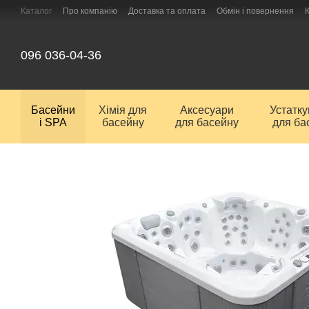
Перейти до основного контенту
Каталог
Про компанію
Доставка та оплата
Обмін і повернення
096 036-04-36
Басейни
Хімія для
Аксесуари
Устатк
і SPA
басейну
для басейну
для ба