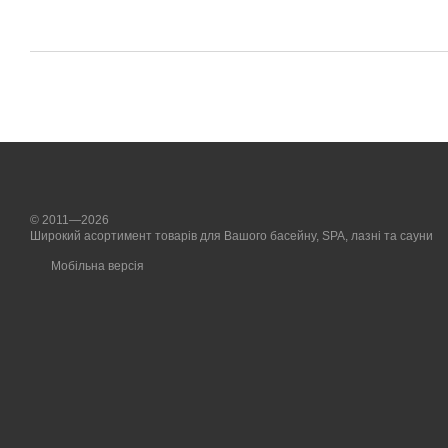
© 2011—2026
Широкий асортимент товарів для Вашого басейну, SPA, лазні та сауни
Мобільна версія