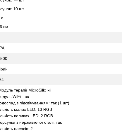
сунок: 10 шт
 л
6 см
PA
 500
ірий
84
Модуль терапії MicroSilk: ні
одуль WiFi: так
одоспад з підсвічуванням: так (1 шт)
ількість малих LED: 13 RGB
ількість великих LED: 2 RGB
орсунки з нержавіючої сталі: так
ількість насосів: 2