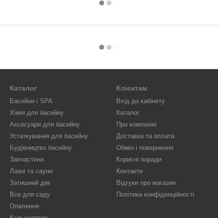
Каталог
Клієнтам
Басейни і SPA
Вхід до кабінету
Хімія для басейну
Каталог
Аксесуари для басейну
Про компанію
Устаткування для басейну
Доставка та оплата
Будівництво басейну
Обмін і повернення
Запчастини
Корисні поради
Лазні та сауни
Контакти
Затишний дім
Відгуки про магазин
Все для саду
Політика конфіденційності
Опалення
Калькулятор