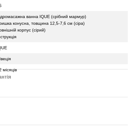
6
ідромасажна ванна IQUE (срібний мармур)
ришка конусна, товщина 12,5-7,6 см (сіра)
овнішній корпус (сірий)
нструкція
QUE
веція
2 місяців
антія