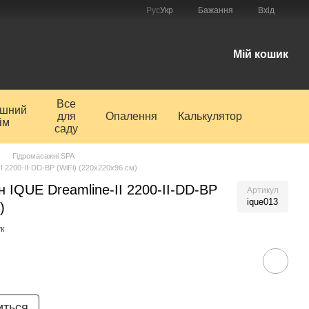
Рус
Укр
Бажання
Вхід
і
Мій кошик
Все
ишний
для
Опалення
Калькулятор
ім
саду
Гідромасажні SPA
I 2200-II-DD-BP (WiFi) (220х220х96 см)
 IQUE Dreamline-II 2200-II-DD-BP
Артикул
ique013
)
к
иться