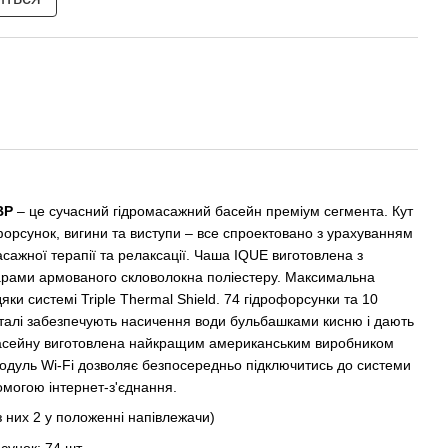
BP
– це сучасний гідромасажний басейн преміум сегмента. Кут
орсунок, вигини та виступи – все спроектовано з урахуванням
асажної терапії та релаксації. Чаша IQUE виготовлена з
шарами армованого скловолокна поліестеру. Максимальна
яки системі Triple Thermal Shield. 74 гідрофорсунки та 10
талі забезпечують насичення води бульбашками кисню і дають
басейну виготовлена найкращим американським виробником
одуль Wi-Fi дозволяє безпосередньо підключитись до системи
омогою інтернет-з'єднання.
(з них 2 у положенні напівлежачи)
рсунок: 74 шт