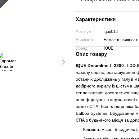
Характеристики
Артикул
ique013
Наявність
Немає в наявності
Бренд
IQUE
Опис товару
IQUE Dreamline-II 2200-II-DD-
нахилу сидінь, розташування ф
останніх досліджень у галузі м
добірного акрилу із шістьма 
теплоізоляція досягається завд
аерофорсунок з нержавіючої с
ефект СПА. Вся електроніка 
Balboa Systems. Вбудований м
СПА з будь-якого місця за доп
Кількість місць: 5 сидячих 
Загальна кількість гідрофо