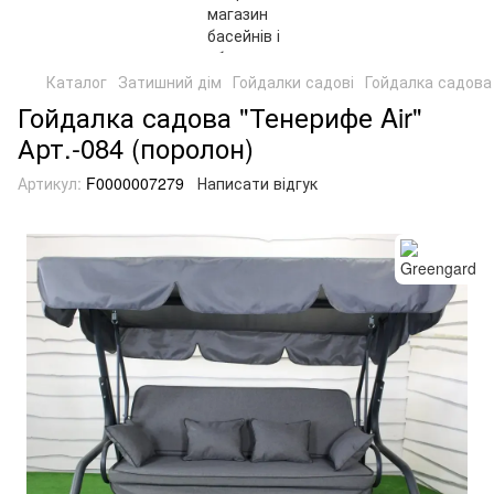
Каталог
Затишний дім
Гойдалки садові
Гойдалка садова 
Гойдалка садова "Тенерифе Air"
Арт.-084 (поролон)
Артикул:
F0000007279
Написати відгук