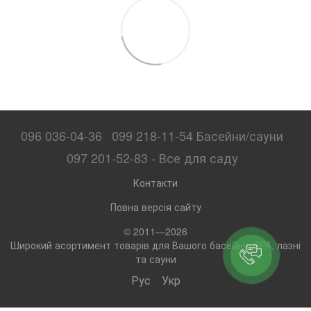
096 036-04-36
099 218-11-54 Басейни/сауни
097 201-52-83 - Все для саду
Контакти
Повна версія сайту
© 2011—2026
Широкий асортимент товарів для Вашого басейну, SPA, лазні
та сауни
Рус
Укр