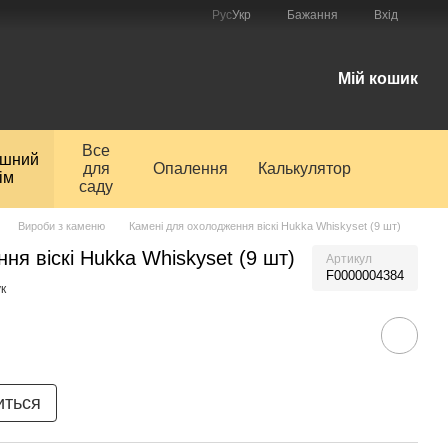
Рус
Укр
Бажання
Вхід
і
Мій кошик
Все
ишний
для
Опалення
Калькулятор
ім
саду
Вироби з каменю
Камені для охолодження віскі Hukka Whiskyset (9 шт)
ня віскі Hukka Whiskyset (9 шт)
Артикул
F0000004384
к
иться