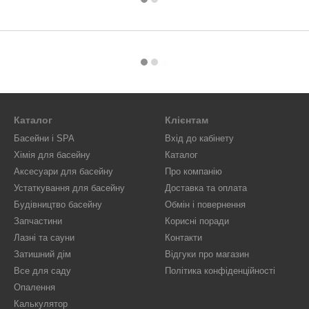
Каталог
Клієнтам
Басейни і SPA
Вхід до кабінету
Хімія для басейну
Каталог
Аксесуари для басейну
Про компанію
Устаткування для басейну
Доставка та оплата
Будівництво басейну
Обмін і повернення
Запчастини
Корисні поради
Лазні та сауни
Контакти
Затишний дім
Відгуки про магазин
Все для саду
Політика конфіденційності
Опалення
Калькулятор