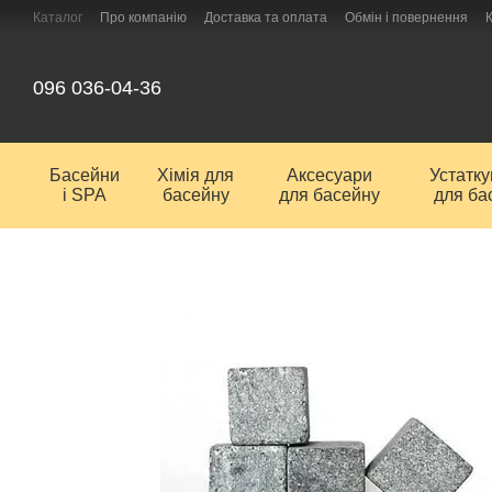
Перейти до основного контенту
Каталог
Про компанію
Доставка та оплата
Обмін і повернення
096 036-04-36
Басейни
Хімія для
Аксесуари
Устатк
і SPA
басейну
для басейну
для ба