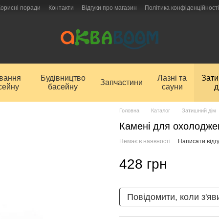
Корисні поради
Контакти
Відгуки про магазин
Політика конфіденційност
ування
Будівництво
Лазні та
Зат
Запчастини
сейну
басейну
сауни
д
Головна
Каталог
Затишний дім
Камені для охолоджен
Немає в наявності
Написати відгу
428 грн
Повідомити, коли з'яв