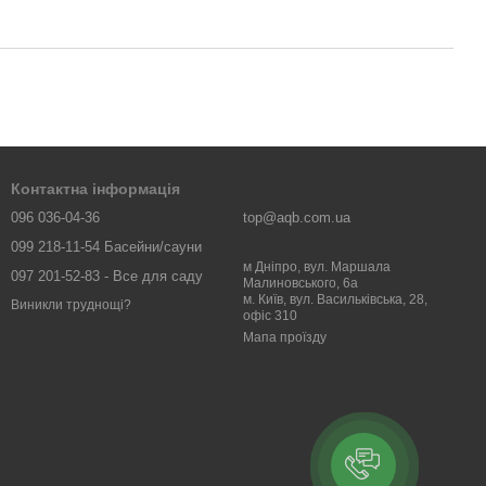
Контактна інформація
096 036-04-36
top@aqb.com.ua
099 218-11-54 Басейни/сауни
м Дніпро, вул. Маршала
097 201-52-83 - Все для саду
Малиновського, 6а
м. Київ, вул. Васильківська, 28,
Виникли труднощі?
офіс 310
Мапа проїзду