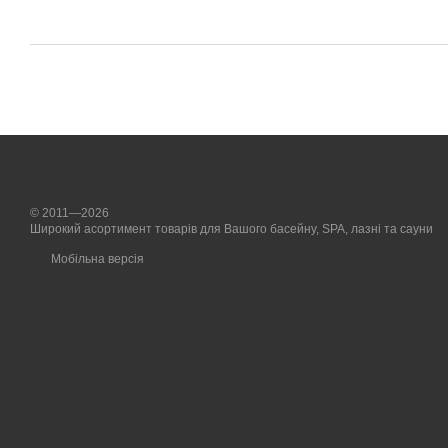
© 2011—2026
Широкий асортимент товарів для Вашого басейну, SPA, лазні та сауни
Мобільна версія