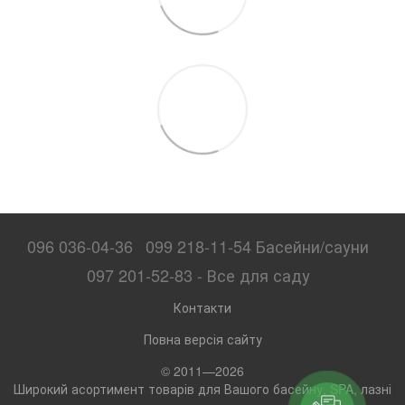
096 036-04-36
099 218-11-54 Басейни/сауни
097 201-52-83 - Все для саду
Контакти
Повна версія сайту
© 2011—2026
Широкий асортимент товарів для Вашого басейну, SPA, лазні