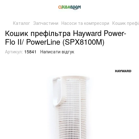
Каталог
Запчастини
Насоси та компресори
Кошик префі
Кошик префільтра Hayward Power-
Flo II/ PowerLine (SPX8100M)
Артикул:
15841
Написати відгук