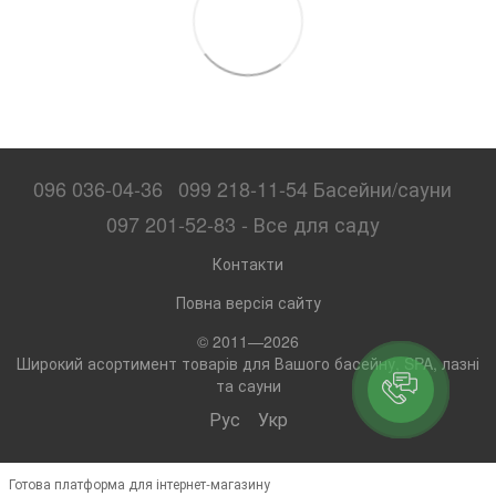
096 036-04-36
099 218-11-54 Басейни/сауни
097 201-52-83 - Все для саду
Контакти
Повна версія сайту
© 2011—2026
Широкий асортимент товарів для Вашого басейну, SPA, лазні
та сауни
Рус
Укр
Готова платформа для інтернет-магазину