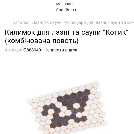
Каталог
Лазні та сауни
Аксесуари для лазні, сауни та ха
Килимок для лазні та сауни "Котик"
(комбінована повсть)
Артикул:
G888040
Написати відгук