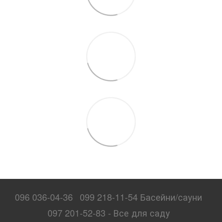
096 036-04-36
099 218-11-54 Басейни/сауни
097 201-52-83 - Все для саду